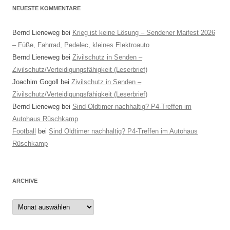
NEUESTE KOMMENTARE
Bernd Lieneweg
bei
Krieg ist keine Lösung – Sendener Maifest 2026
– Füße, Fahrrad, Pedelec, kleines Elektroauto
Bernd Lieneweg
bei
Zivilschutz in Senden –
Zivilschutz/Verteidigungsfähigkeit (Leserbrief)
Joachim Gogoll
bei
Zivilschutz in Senden –
Zivilschutz/Verteidigungsfähigkeit (Leserbrief)
Bernd Lieneweg
bei
Sind Oldtimer nachhaltig? P4-Treffen im
Autohaus Rüschkamp
Football
bei
Sind Oldtimer nachhaltig? P4-Treffen im Autohaus
Rüschkamp
ARCHIVE
Archive