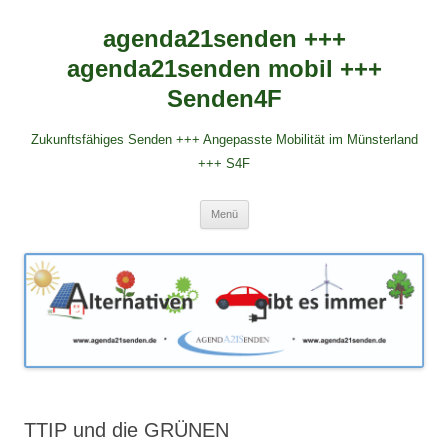
agenda21senden +++
agenda21senden mobil +++
Senden4F
Zukunftsfähiges Senden +++ Angepasste Mobilität im Münsterland
+++ S4F
Zum
Menü
Inhalt
springen
TTIP und die GRÜNEN