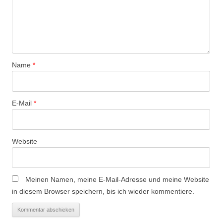
v
i
g
a
t
Name
*
i
o
n
E-Mail
*
Website
Meinen Namen, meine E-Mail-Adresse und meine Website
in diesem Browser speichern, bis ich wieder kommentiere.