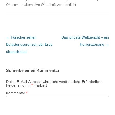
Ökonomie - alternative Wirtschaft
veröffentlicht.
B
←
Forscher sehen
Das jüngste Weltgericht – ein
e
Belastungsgrenzen der Erde
Horrorszenario
→
i
überschritten
t
r
Schreibe einen Kommentar
a
g
Deine E-Mail-Adresse wird nicht veröffentlicht.
Erforderliche
Felder sind mit
*
markiert
s
Kommentar
*
-
N
a