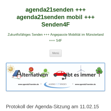
agenda21senden +++
agenda21senden mobil +++
Senden4F
Zukunftsfähiges Senden +++ Angepasste Mobilität im Münsterland
+++ S4F
Zum
Menü
Inhalt
springen
Protokoll der Agenda-Sitzung am 11.02.15