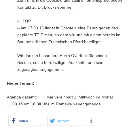
Zentrums Kreis Coesfeld und stellt einen entsprechenden
Kontakt zu Dr. Brocksieper her.
4
. TTIP
– Am 17.03.15 findet in Coesfeld eine Demo gegen das
geplante TTIP statt, an dem wir uns mit einem bereits im
Bau befindlichen Trojanischen Pferd beteiligen.
Wir danken besonders Herrn Overtheil für seinen
Besuch, seine bereitwilligen Auskünfte und sein
zugesagtes Engagement.
Neuer Termin:
Agenda gesamt: wie vereinbart 2. Mittwoch im Monat =
11
.03.15
um
18.30 Uhr
im Rathaus-Nebengebäude
teilen
twittern