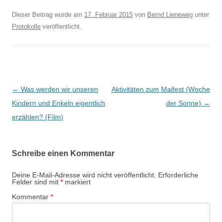
Dieser Beitrag wurde am
17. Februar 2015
von
Bernd Lieneweg
unter
Protokolle
veröffentlicht.
B
←
Was werden wir unseren
Aktivitäten zum Maifest (Woche
e
Kindern und Enkeln eigentlich
der Sonne)
→
i
erzählen? (Film)
t
r
Schreibe einen Kommentar
a
g
Deine E-Mail-Adresse wird nicht veröffentlicht.
Erforderliche
Felder sind mit
*
markiert
s
Kommentar
*
-
N