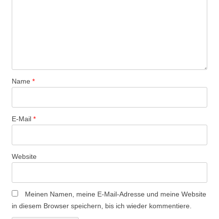
a
v
i
g
a
t
Name
*
i
o
n
E-Mail
*
Website
Meinen Namen, meine E-Mail-Adresse und meine Website
in diesem Browser speichern, bis ich wieder kommentiere.