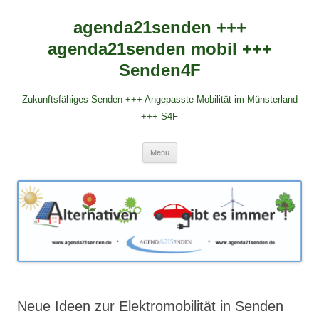
agenda21senden +++
agenda21senden mobil +++
Senden4F
Zukunftsfähiges Senden +++ Angepasste Mobilität im Münsterland
+++ S4F
Zum
Menü
Inhalt
springen
Neue Ideen zur Elektromobilität in Senden