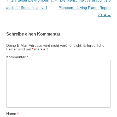
B
←
Starterset Elektromobilität –
Die Menschheit verbraucht 1,5
e
auch für Senden sinnvoll
Planeten – Living Planet Report
i
2014
→
t
r
Schreibe einen Kommentar
a
g
Deine E-Mail-Adresse wird nicht veröffentlicht.
Erforderliche
Felder sind mit
*
markiert
s
Kommentar
*
-
N
a
v
i
g
a
t
Name
*