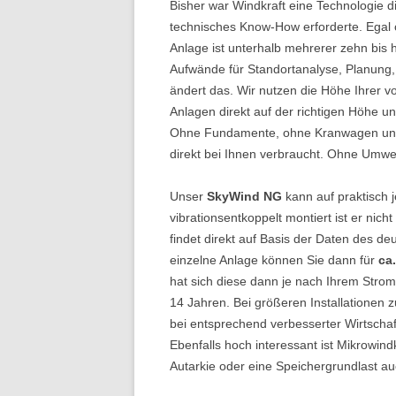
Bisher war Windkraft eine Technologie
technisches Know-How erforderte. Egal ob
Anlage ist unterhalb mehrerer zehn bis h
Aufwände für Standortanalyse, Planung,
ändert das. Wir nutzen die Höhe Ihrer v
Anlagen direkt auf der richtigen Höhe u
Ohne Fundamente, ohne Kranwagen und 
direkt bei Ihnen verbraucht. Ohne Umw
Unser
SkyWind NG
kann auf praktisch j
vibrationsentkoppelt montiert ist er ni
findet direkt auf Basis der Daten des de
einzelne Anlage können Sie dann für
ca
hat sich diese dann je nach Ihrem Stro
14 Jahren. Bei größeren Installationen 
bei entsprechend verbesserter Wirtschaftl
Ebenfalls hoch interessant ist Mikrowin
Autarkie oder eine Speichergrundlast au