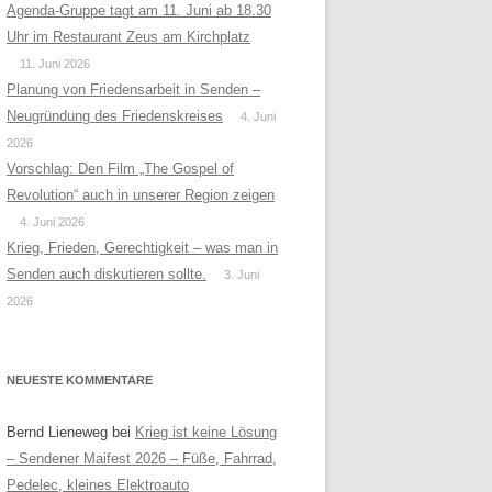
Agenda-Gruppe tagt am 11. Juni ab 18.30
Uhr im Restaurant Zeus am Kirchplatz
11. Juni 2026
Planung von Friedensarbeit in Senden –
Neugründung des Friedenskreises
4. Juni
2026
Vorschlag: Den Film „The Gospel of
Revolution“ auch in unserer Region zeigen
4. Juni 2026
Krieg, Frieden, Gerechtigkeit – was man in
Senden auch diskutieren sollte.
3. Juni
2026
NEUESTE KOMMENTARE
Bernd Lieneweg
bei
Krieg ist keine Lösung
– Sendener Maifest 2026 – Füße, Fahrrad,
Pedelec, kleines Elektroauto