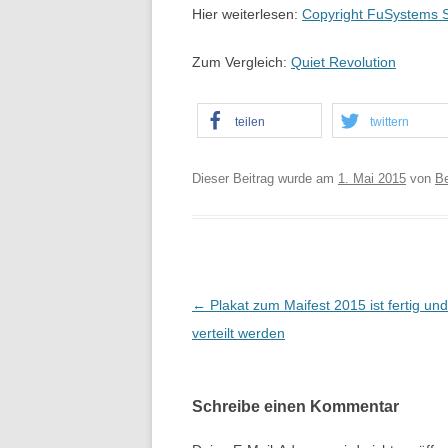
Hier weiterlesen:
Copyright FuSystems 
Zum Vergleich:
Quiet Revolution
teilen
twittern
Dieser Beitrag wurde am
1. Mai 2015
von
B
B
←
Plakat zum Maifest 2015 ist fertig und
e
verteilt werden
i
t
Schreibe einen Kommentar
r
a