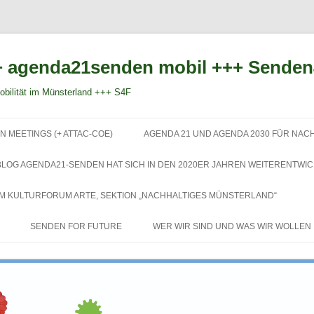
 agenda21senden mobil +++ Sende
bilität im Münsterland +++ S4F
Zum
Inhalt
N MEETINGS (+ ATTAC-COE)
AGENDA 21 UND AGENDA 2030 FÜR NAC
springen
BLOG AGENDA21-SENDEN HAT SICH IN DEN 2020ER JAHREN WEITERENTWIC
EM KULTURFORUM ARTE, SEKTION „NACHHALTIGES MÜNSTERLAND“
SENDEN FOR FUTURE
WER WIR SIND UND WAS WIR WOLLEN