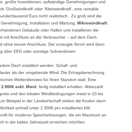
 die große Investitionen, aufwändige Genehmigungen und
 ‘Großwindkraft’ oder ‘Kleinwindkraft’, eine rentable
underttausend Euro nicht realistisch. Zu groß sind die
 Genehmigung, Installation und Wartung.
Mikrowindkraft
orhandenen Gebäude oder Hallen und installieren die
nd mit Anschluss an die Verbraucher – auf dem Dach.
ohne teuren Anschluss. Der erzeugte Strom wird dann
eg über EEG oder sonstige Subventionen.
edem Dach installiert werden. Schall- und
cht lauter als der umgebende Wind. Die Ertragsberechnung
utschen Wetterdienstes für Ihren Standort statt. Eine
. 2.900€ exkl. Mwst
. fertig installiert erhalten. Abbezahlt
mpreis und den lokalen Windbedingungen meist in 10 bis
zum Beispiel in der Landwirtschaft sinken die Kosten dann
ichkeit schnell unter 2.300€ pro installiertes kW.
dkraft für moderne Speicherlösungen, die ein Maximum an
ch in der kalten Jahreszeit erreichen möchten.