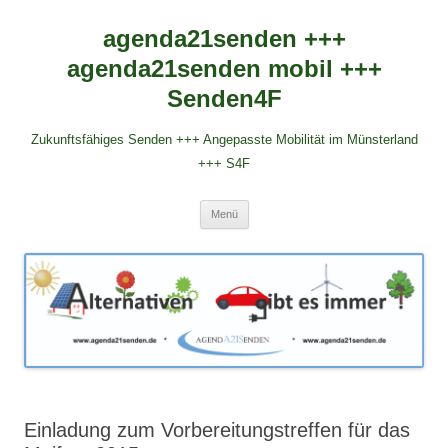
agenda21senden +++
agenda21senden mobil +++
Senden4F
Zukunftsfähiges Senden +++ Angepasste Mobilität im Münsterland
+++ S4F
Zum
Menü
Inhalt
springen
Einladung zum Vorbereitungstreffen für das