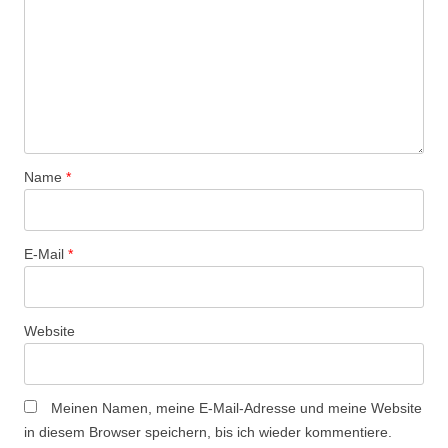
a
v
i
g
a
t
Name
*
i
o
n
E-Mail
*
Website
Meinen Namen, meine E-Mail-Adresse und meine Website
in diesem Browser speichern, bis ich wieder kommentiere.