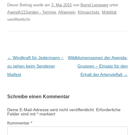
Dieser Beitrag wurde am
3. Mai 2015
von
Bernd Lieneweg
unter
AgendA21Senden - Termine
,
Allgemein
,
Klimaschutz
,
Mobilität
veröffentlicht.
B
←
Windkraft für Jedermann –
Wildblumensamen der Agenda-
e
zu sehen beim Sendener
Gruppen – Einsatz für den
i
Maifest
Erhalt der Artenvielfalt
→
t
r
Schreibe einen Kommentar
a
g
Deine E-Mail-Adresse wird nicht veröffentlicht.
Erforderliche
Felder sind mit
*
markiert
s
Kommentar
*
-
N