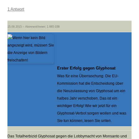
1 Antwort
15.09.2015 – Abonnent/innen: 1.665.038
Erster Erfolg gegen Glyphosat
Was für eine Überraschung: Die EU-
Kommission hat die Entscheidung über
die Neuzulassung von Glyphosat um ein
halbes Jahr verschoben. Das ist ein
wichtiger Erfolg! Wie wir jetzt für ein
Glyphosat-Verbot sorgen wollen und was
Sie tun können, lesen Sie unten.
Das Totalherbizid Glyphosat gegen die Lobbymacht von Monsanto und