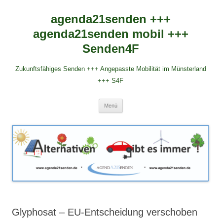
agenda21senden +++
agenda21senden mobil +++
Senden4F
Zukunftsfähiges Senden +++ Angepasste Mobilität im Münsterland
+++ S4F
Zum
Menü
Inhalt
springen
Glyphosat – EU-Entscheidung verschoben