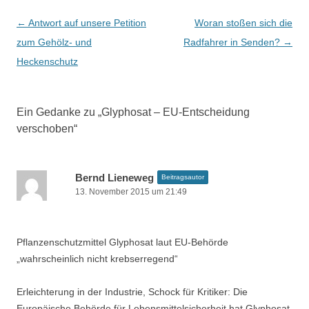
B
←
Antwort auf unsere Petition
Woran stoßen sich die
e
zum Gehölz- und
Radfahrer in Senden?
→
i
Heckenschutz
t
r
Ein Gedanke zu „
Glyphosat – EU-Entscheidung
a
verschoben
“
g
s
-
Bernd Lieneweg
Beitragsautor
13. November 2015 um 21:49
N
a
v
Pflanzenschutzmittel Glyphosat laut EU-Behörde
i
„wahrscheinlich nicht krebserregend“
g
Erleichterung in der Industrie, Schock für Kritiker: Die
a
Europäische Behörde für Lebensmittelsicherheit hat Glyphosat