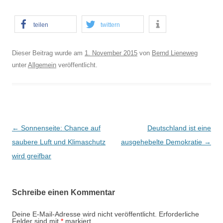
teilen
twittern
Dieser Beitrag wurde am
1. November 2015
von
Bernd Lieneweg
unter
Allgemein
veröffentlicht.
B
←
Sonnenseite: Chance auf
Deutschland ist eine
e
saubere Luft und Klimaschutz
ausgehebelte Demokratie
→
i
wird greifbar
t
r
Schreibe einen Kommentar
a
g
Deine E-Mail-Adresse wird nicht veröffentlicht.
Erforderliche
Felder sind mit
*
markiert