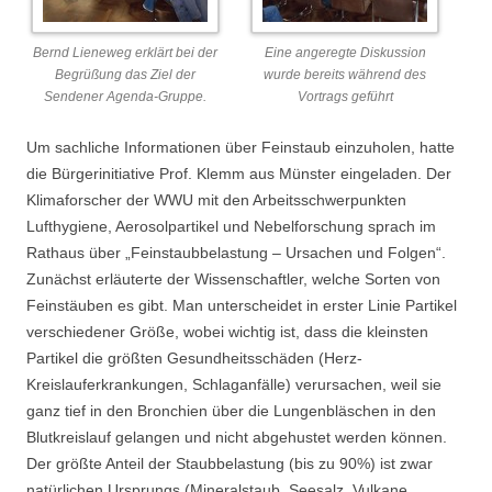
Bernd Lieneweg erklärt bei der
Eine angeregte Diskussion
Begrüßung das Ziel der
wurde bereits während des
Sendener Agenda-Gruppe.
Vortrags geführt
Um sachliche Informationen über Feinstaub einzuholen, hatte
die Bürgerinitiative Prof. Klemm aus Münster eingeladen. Der
Klimaforscher der WWU mit den Arbeitsschwerpunkten
Lufthygiene, Aerosolpartikel und Nebelforschung sprach im
Rathaus über „Feinstaubbelastung – Ursachen und Folgen“.
Zunächst erläuterte der Wissenschaftler, welche Sorten von
Feinstäuben es gibt. Man unterscheidet in erster Linie Partikel
verschiedener Größe, wobei wichtig ist, dass die kleinsten
Partikel die größten Gesundheitsschäden (Herz-
Kreislauferkrankungen, Schlaganfälle) verursachen, weil sie
ganz tief in den Bronchien über die Lungenbläschen in den
Blutkreislauf gelangen und nicht abgehustet werden können.
Der größte Anteil der Staubbelastung (bis zu 90%) ist zwar
natürlichen Ursprungs (Mineralstaub, Seesalz, Vulkane,