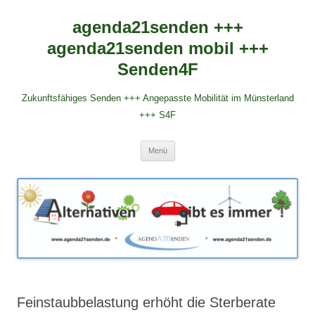
agenda21senden +++
agenda21senden mobil +++
Senden4F
Zukunftsfähiges Senden +++ Angepasste Mobilität im Münsterland
+++ S4F
Zum
Menü
Inhalt
springen
Feinstaubbelastung erhöht die Sterberate