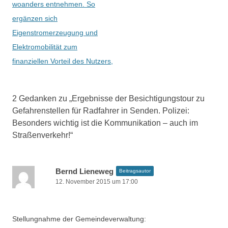
i
woanders entnehmen. So
t
ergänzen sich
r
Eigenstromerzeugung und
a
Elektromobilität zum
g
finanziellen Vorteil des Nutzers,
s
-
2 Gedanken zu „
Ergebnisse der Besichtigungstour zu
N
Gefahrenstellen für Radfahrer in Senden. Polizei:
a
Besonders wichtig ist die Kommunikation – auch im
v
Straßenverkehr!
“
i
g
Bernd Lieneweg
Beitragsautor
a
12. November 2015 um 17:00
t
i
o
Stellungnahme der Gemeindeverwaltung: