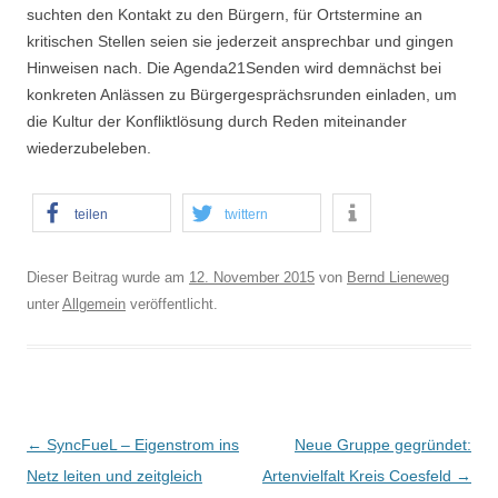
suchten den Kontakt zu den Bürgern, für Ortstermine an
kritischen Stellen seien sie jederzeit ansprechbar und gingen
Hinweisen nach. Die Agenda21Senden wird demnächst bei
konkreten Anlässen zu Bürgergesprächsrunden einladen, um
die Kultur der Konfliktlösung durch Reden miteinander
wiederzubeleben.
teilen
twittern
Dieser Beitrag wurde am
12. November 2015
von
Bernd Lieneweg
unter
Allgemein
veröffentlicht.
B
←
SyncFueL – Eigenstrom ins
Neue Gruppe gegründet:
e
Netz leiten und zeitgleich
Artenvielfalt Kreis Coesfeld
→