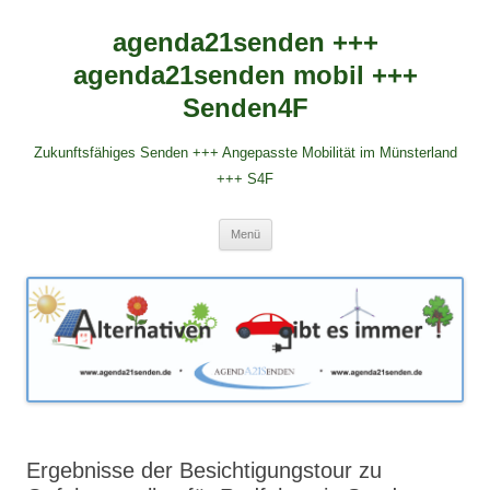
agenda21senden +++
agenda21senden mobil +++
Senden4F
Zukunftsfähiges Senden +++ Angepasste Mobilität im Münsterland
+++ S4F
Zum
Menü
Inhalt
springen
Ergebnisse der Besichtigungstour zu