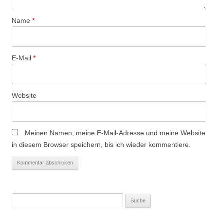
g
a
Name
*
t
i
o
E-Mail
*
n
Website
Meinen Namen, meine E-Mail-Adresse und meine Website
in diesem Browser speichern, bis ich wieder kommentiere.
Suche
nach: