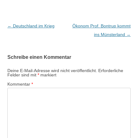
B
←
Deutschland im Krieg
Ökonom Prof. Bontrup kommt
e
ins Münsterland
→
i
t
Schreibe einen Kommentar
r
a
Deine E-Mail-Adresse wird nicht veröffentlicht.
Erforderliche
Felder sind mit
*
markiert
g
Kommentar
*
s
-
N
a
v
i