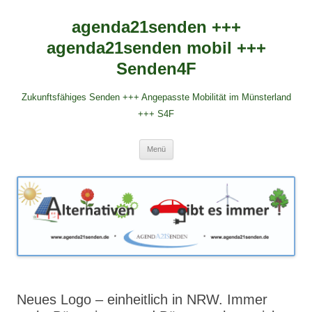
agenda21senden +++
agenda21senden mobil +++
Senden4F
Zukunftsfähiges Senden +++ Angepasste Mobilität im Münsterland
+++ S4F
Zum
Menü
Inhalt
springen
Neues Logo – einheitlich in NRW. Immer