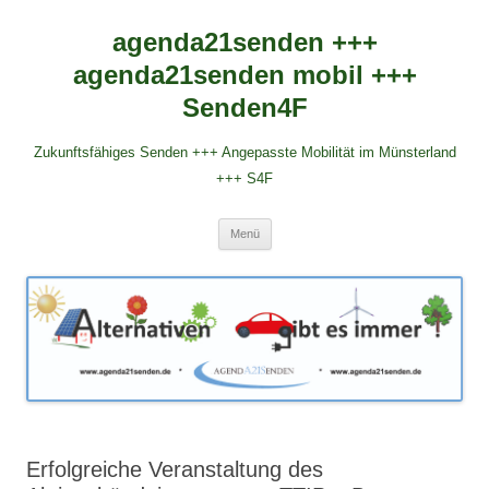
agenda21senden +++
agenda21senden mobil +++
Senden4F
Zukunftsfähiges Senden +++ Angepasste Mobilität im Münsterland
+++ S4F
Zum
Menü
Inhalt
springen
Erfolgreiche Veranstaltung des