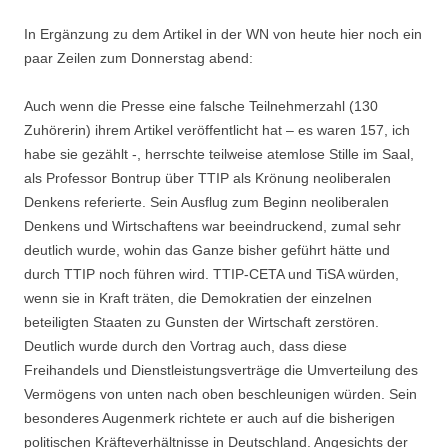
v
i
In Ergänzung zu dem Artikel in der WN von heute hier noch ein
g
paar Zeilen zum Donnerstag abend:
a
Auch wenn die Presse eine falsche Teilnehmerzahl (130
t
Zuhörerin) ihrem Artikel veröffentlicht hat – es waren 157, ich
i
habe sie gezählt -, herrschte teilweise atemlose Stille im Saal,
o
als Professor Bontrup über TTIP als Krönung neoliberalen
n
Denkens referierte. Sein Ausflug zum Beginn neoliberalen
Denkens und Wirtschaftens war beeindruckend, zumal sehr
deutlich wurde, wohin das Ganze bisher geführt hätte und
durch TTIP noch führen wird. TTIP-CETA und TiSA würden,
wenn sie in Kraft träten, die Demokratien der einzelnen
beteiligten Staaten zu Gunsten der Wirtschaft zerstören.
Deutlich wurde durch den Vortrag auch, dass diese
Freihandels und Dienstleistungsverträge die Umverteilung des
Vermögens von unten nach oben beschleunigen würden. Sein
besonderes Augenmerk richtete er auch auf die bisherigen
politischen Kräfteverhältnisse in Deutschland. Angesichts der