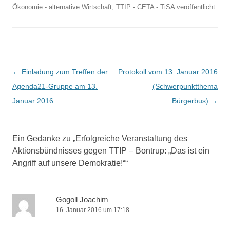
Ökonomie - alternative Wirtschaft
,
TTIP - CETA - TiSA
veröffentlicht.
B
←
Einladung zum Treffen der
Protokoll vom 13. Januar 2016
e
Agenda21-Gruppe am 13.
(Schwerpunktthema
i
Januar 2016
Bürgerbus)
→
t
r
Ein Gedanke zu „
Erfolgreiche Veranstaltung des
a
Aktionsbündnisses gegen TTIP – Bontrup: „Das ist ein
g
Angriff auf unsere Demokratie!“
“
s
-
Gogoll Joachim
N
16. Januar 2016 um 17:18
a