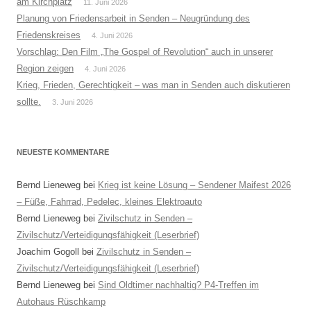
am Kirchplatz
11. Juni 2026
Planung von Friedensarbeit in Senden – Neugründung des
Friedenskreises
4. Juni 2026
Vorschlag: Den Film „The Gospel of Revolution“ auch in unserer
Region zeigen
4. Juni 2026
Krieg, Frieden, Gerechtigkeit – was man in Senden auch diskutieren
sollte.
3. Juni 2026
NEUESTE KOMMENTARE
Bernd Lieneweg
bei
Krieg ist keine Lösung – Sendener Maifest 2026
– Füße, Fahrrad, Pedelec, kleines Elektroauto
Bernd Lieneweg
bei
Zivilschutz in Senden –
Zivilschutz/Verteidigungsfähigkeit (Leserbrief)
Joachim Gogoll
bei
Zivilschutz in Senden –
Zivilschutz/Verteidigungsfähigkeit (Leserbrief)
Bernd Lieneweg
bei
Sind Oldtimer nachhaltig? P4-Treffen im
Autohaus Rüschkamp