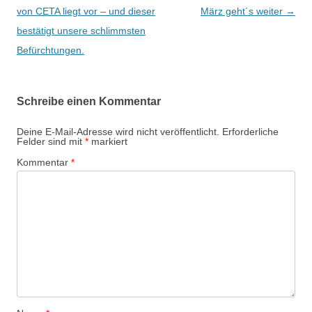
i
von CETA liegt vor – und dieser
März geht´s weiter
→
t
bestätigt unsere schlimmsten
r
Befürchtungen.
a
g
Schreibe einen Kommentar
s
-
Deine E-Mail-Adresse wird nicht veröffentlicht.
Erforderliche
Felder sind mit
*
markiert
N
Kommentar
*
a
v
i
g
a
t
i
o