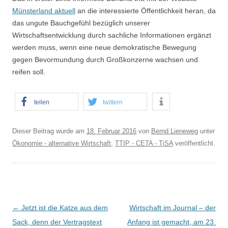
Münsterland aktuell
an die interessierte Öffentlichkeit heran, da
das ungute Bauchgefühl bezüglich unserer
Wirtschaftsentwicklung durch sachliche Informationen ergänzt
werden muss, wenn eine neue demokratische Bewegung
gegen Bevormundung durch Großkonzerne wachsen und
reifen soll.
teilen
twittern
Dieser Beitrag wurde am
18. Februar 2016
von
Bernd Lieneweg
unter
Ökonomie - alternative Wirtschaft
,
TTIP - CETA - TiSA
veröffentlicht.
B
←
Jetzt ist die Katze aus dem
Wirtschaft im Journal – der
e
Sack, denn der Vertragstext
Anfang ist gemacht, am 23.