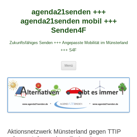
agenda21senden +++
agenda21senden mobil +++
Senden4F
Zukunftsfähiges Senden +++ Angepasste Mobilität im Münsterland
+++ S4F
Zum
Menü
Inhalt
springen
Aktionsnetzwerk Münsterland gegen TTIP