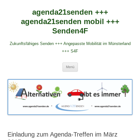
agenda21senden +++
agenda21senden mobil +++
Senden4F
Zukunftsfähiges Senden +++ Angepasste Mobilität im Münsterland
+++ S4F
Zum
Menü
Inhalt
springen
Einladung zum Agenda-Treffen im März