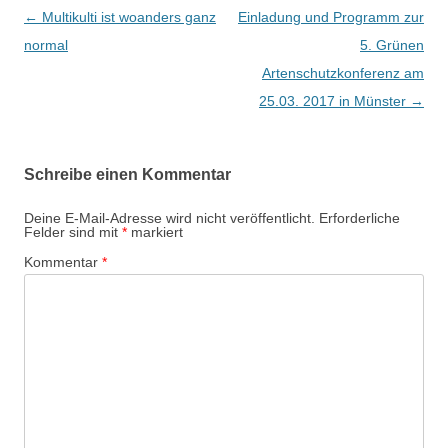
B
←
Multikulti ist woanders ganz
Einladung und Programm zur
e
normal
5. Grünen
i
Artenschutzkonferenz am
t
25.03. 2017 in Münster
→
r
a
Schreibe einen Kommentar
g
s
Deine E-Mail-Adresse wird nicht veröffentlicht.
Erforderliche
Felder sind mit
*
markiert
-
Kommentar
*
N
a
v
i
g
a
t