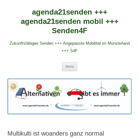
agenda21senden +++
agenda21senden mobil +++
Senden4F
Zukunftsfähiges Senden +++ Angepasste Mobilität im Münsterland
+++ S4F
Zum
Menü
Inhalt
springen
Multikulti ist woanders ganz normal