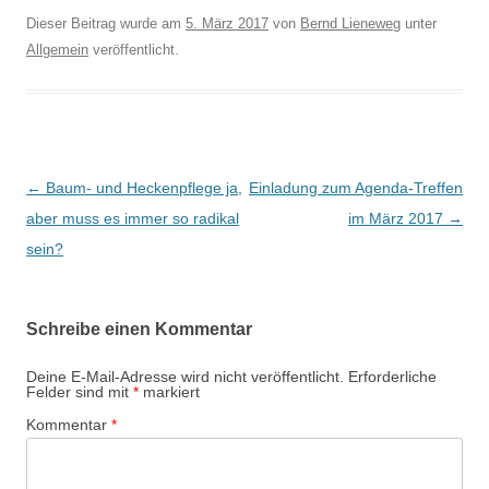
Dieser Beitrag wurde am
5. März 2017
von
Bernd Lieneweg
unter
Allgemein
veröffentlicht.
B
←
Baum- und Heckenpflege ja,
Einladung zum Agenda-Treffen
e
aber muss es immer so radikal
im März 2017
→
i
sein?
t
r
Schreibe einen Kommentar
a
g
Deine E-Mail-Adresse wird nicht veröffentlicht.
Erforderliche
Felder sind mit
*
markiert
s
Kommentar
*
-
N