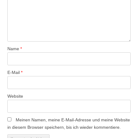
a
v
i
g
a
t
Name
*
i
o
n
E-Mail
*
Website
Meinen Namen, meine E-Mail-Adresse und meine Website
in diesem Browser speichern, bis ich wieder kommentiere.