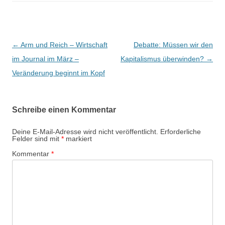
B
←
Arm und Reich – Wirtschaft
Debatte: Müssen wir den
e
im Journal im März –
Kapitalismus überwinden?
→
i
Veränderung beginnt im Kopf
t
r
Schreibe einen Kommentar
a
g
Deine E-Mail-Adresse wird nicht veröffentlicht.
Erforderliche
Felder sind mit
*
markiert
s
Kommentar
*
-
N
a
v
i