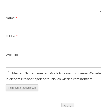
g
a
t
Name
*
i
o
n
E-Mail
*
Website
Meinen Namen, meine E-Mail-Adresse und meine Website
in diesem Browser speichern, bis ich wieder kommentiere.
Suche