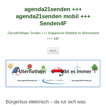
agenda21senden +++
agenda21senden mobil +++
Senden4F
Zukunftsfähiges Senden +++ Angepasste Mobilität im Münsterland
+++ S4F
Zum
Menü
Inhalt
springen
Bürgerbus elektrisch – da tut sich was