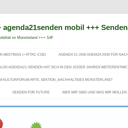
 agenda21senden mobil +++ Sende
bilität im Münsterland +++ S4F
Zum
Inhalt
N MEETINGS (+ ATTAC-COE)
AGENDA 21 UND AGENDA 2030 FÜR NAC
springen
BLOG AGENDA21-SENDEN HAT SICH IN DEN 2020ER JAHREN WEITERENTWIC
EM KULTURFORUM ARTE, SEKTION „NACHHALTIGES MÜNSTERLAND“
SENDEN FOR FUTURE
WER WIR SIND UND WAS WIR WOLLEN