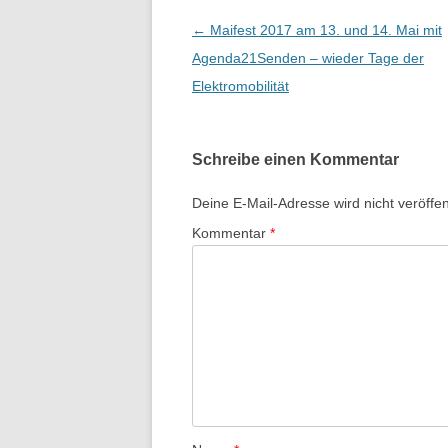
B
←
Maifest 2017 am 13. und 14. Mai mit
e
Agenda21Senden – wieder Tage der
i
Elektromobilität
t
r
Schreibe einen Kommentar
a
g
Deine E-Mail-Adresse wird nicht veröffent
s
Kommentar
*
-
N
a
v
i
g
a