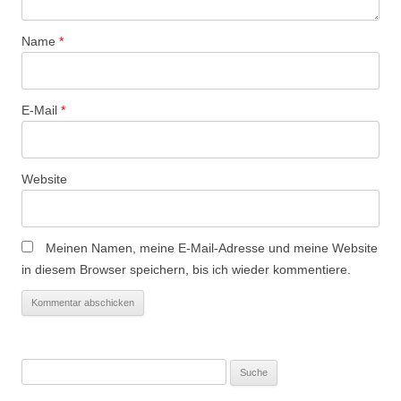
a
t
Name
*
i
o
n
E-Mail
*
Website
Meinen Namen, meine E-Mail-Adresse und meine Website
in diesem Browser speichern, bis ich wieder kommentiere.
Suche
nach: