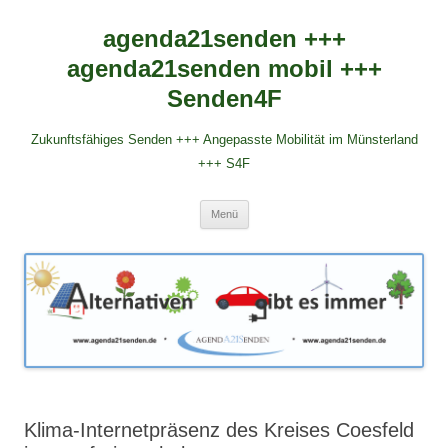
agenda21senden +++
agenda21senden mobil +++
Senden4F
Zukunftsfähiges Senden +++ Angepasste Mobilität im Münsterland
+++ S4F
Zum
Menü
Inhalt
springen
Klima-Internetpräsenz des Kreises Coesfeld