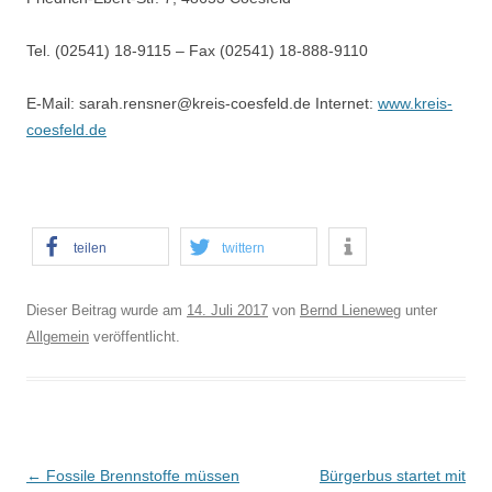
Tel. (02541) 18-9115 – Fax (02541) 18-888-9110
E-Mail: sarah.rensner@kreis-coesfeld.de Internet:
www.kreis-
coesfeld.de
teilen
twittern
Dieser Beitrag wurde am
14. Juli 2017
von
Bernd Lieneweg
unter
Allgemein
veröffentlicht.
B
←
Fossile Brennstoffe müssen
Bürgerbus startet mit