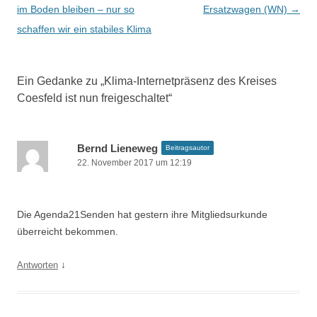
e
im Boden bleiben – nur so
Ersatzwagen (WN)
→
i
schaffen wir ein stabiles Klima
t
r
Ein Gedanke zu „
Klima-Internetpräsenz des Kreises
a
Coesfeld ist nun freigeschaltet
“
g
s
-
Bernd Lieneweg
Beitragsautor
22. November 2017 um 12:19
N
a
v
Die Agenda21Senden hat gestern ihre Mitgliedsurkunde
i
überreicht bekommen.
g
↓
Antworten
a
t
i