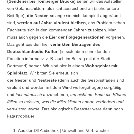
(Sendener bis Tomberger Brücke)
sehen wir das Aufstellen
von Gefahrschildern als nicht ausreichend an (siehe untere
Beiträge),
die Nester
, solange sie nicht komplett abgeräumt
sind,
werden auf Jahre virulent bleiben
, das Problem sehen
Fachleute sich in den kommenden Jahren zuspitzen. Man
muss auch gegen die
Eier der Folgegenerationen
vorgehen.
Das geht aus den hier
verlinkten Beiträgen des
Deutschlandradio Kultur
(in sich überschneidenden
Facetten informativ, z. B. auch im Beitrag mit der Stadt
Dortmund) hervor. Wir sind hier in einem
Wohngebiet mit
Spielplatz
. Wir bitten Sie erneut, sich
der
Nester
und
Nestreste
(denn auch die Gespinstfäden sind
virulent und werden mit dem Wind weitergetragen)
sorgfältig
und
fachmännisch
anzunehmen,
um nicht am Ende die Bäume
fällen zu müssen, was die Mikroklimata enorm verändern und
verwüsten würde
. Das ökologische Desaster wäre dann noch
katastrophaler!
Aus der Dlf Audiothek | Umwelt und Verbraucher |