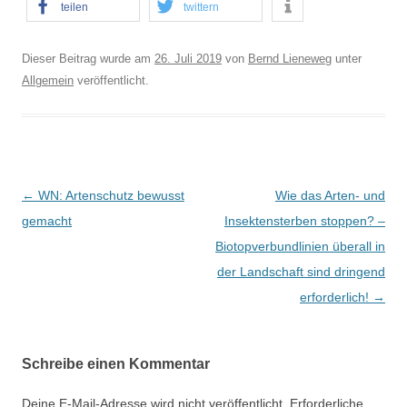
teilen
twittern
Dieser Beitrag wurde am
26. Juli 2019
von
Bernd Lieneweg
unter
Allgemein
veröffentlicht.
B
←
WN: Artenschutz bewusst
Wie das Arten- und
e
gemacht
Insektensterben stoppen? –
i
Biotopverbundlinien überall in
t
der Landschaft sind dringend
r
erforderlich!
→
a
g
Schreibe einen Kommentar
s
-
Deine E-Mail-Adresse wird nicht veröffentlicht.
Erforderliche