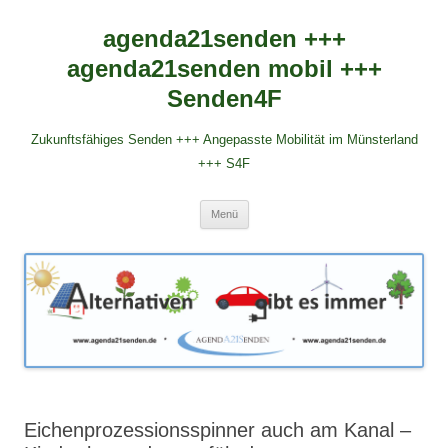
agenda21senden +++
agenda21senden mobil +++
Senden4F
Zukunftsfähiges Senden +++ Angepasste Mobilität im Münsterland
+++ S4F
Zum
Menü
Inhalt
springen
Eichenprozessionsspinner auch am Kanal –