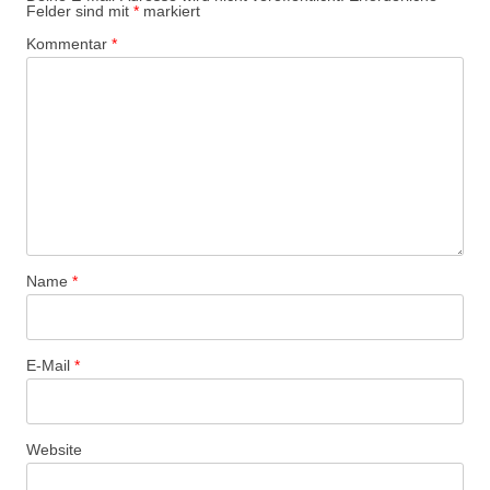
Felder sind mit
*
markiert
N
Kommentar
*
a
v
i
g
a
t
i
o
Name
*
n
E-Mail
*
Website