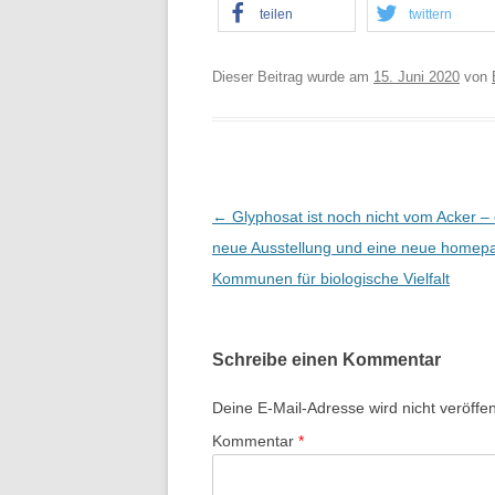
teilen
twittern
Dieser Beitrag wurde am
15. Juni 2020
von
B
←
Glyphosat ist noch nicht vom Acker – 
e
neue Ausstellung und eine neue homep
i
Kommunen für biologische Vielfalt
t
r
Schreibe einen Kommentar
a
g
Deine E-Mail-Adresse wird nicht veröffent
s
Kommentar
*
-
N