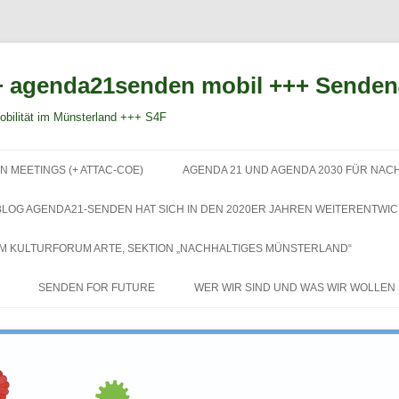
 agenda21senden mobil +++ Sende
bilität im Münsterland +++ S4F
Zum
Inhalt
N MEETINGS (+ ATTAC-COE)
AGENDA 21 UND AGENDA 2030 FÜR NAC
springen
BLOG AGENDA21-SENDEN HAT SICH IN DEN 2020ER JAHREN WEITERENTWIC
EM KULTURFORUM ARTE, SEKTION „NACHHALTIGES MÜNSTERLAND“
SENDEN FOR FUTURE
WER WIR SIND UND WAS WIR WOLLEN