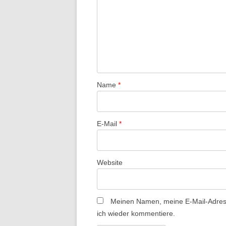
a
v
i
g
a
t
Name
*
i
o
E-Mail
*
n
Website
Meinen Namen, meine E-Mail-Adress
ich wieder kommentiere.