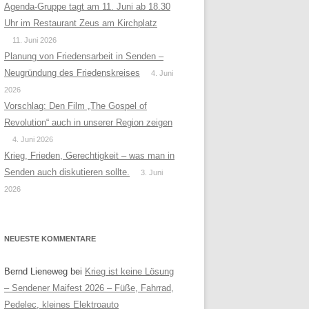
Agenda-Gruppe tagt am 11. Juni ab 18.30
Uhr im Restaurant Zeus am Kirchplatz
11. Juni 2026
Planung von Friedensarbeit in Senden –
Neugründung des Friedenskreises
4. Juni
2026
Vorschlag: Den Film „The Gospel of
Revolution“ auch in unserer Region zeigen
4. Juni 2026
Krieg, Frieden, Gerechtigkeit – was man in
Senden auch diskutieren sollte.
3. Juni
2026
NEUESTE KOMMENTARE
Bernd Lieneweg
bei
Krieg ist keine Lösung
– Sendener Maifest 2026 – Füße, Fahrrad,
Pedelec, kleines Elektroauto