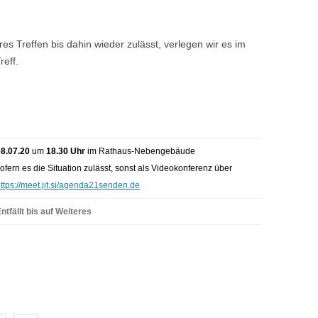
res Treffen bis dahin wieder zulässt, verlegen wir es im
eff.
08.07.20
um
18.30 Uhr
im Rathaus-Nebengebäude
ofern es die Situation zulässt, sonst als Videokonferenz über
ttps://meet.jit.si/agenda21senden.de
ntfällt bis auf Weiteres