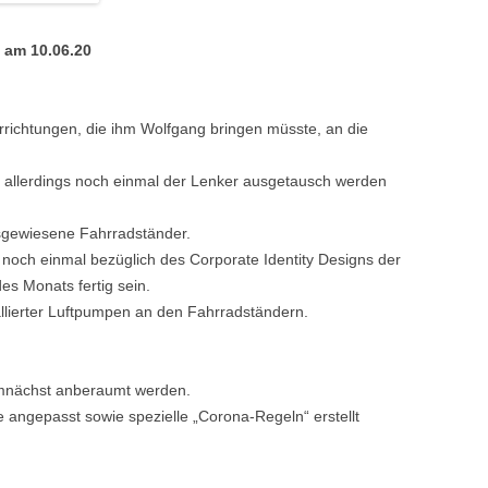
 am 10.06.20
rrichtungen, die ihm Wolfgang bringen müsste, an die
ss allerdings noch einmal der Lenker ausgetausch werden
sgewiesene Fahrradständer.
d noch einmal bezüglich des Corporate Identity Designs der
es Monats fertig sein.
allierter Luftpumpen an den Fahrradständern.
emnächst anberaumt werden.
ngepasst sowie spezielle „Corona-Regeln“ erstellt