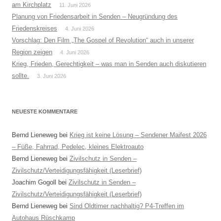
am Kirchplatz
11. Juni 2026
Planung von Friedensarbeit in Senden – Neugründung des
Friedenskreises
4. Juni 2026
Vorschlag: Den Film „The Gospel of Revolution“ auch in unserer
Region zeigen
4. Juni 2026
Krieg, Frieden, Gerechtigkeit – was man in Senden auch diskutieren
sollte.
3. Juni 2026
NEUESTE KOMMENTARE
Bernd Lieneweg
bei
Krieg ist keine Lösung – Sendener Maifest 2026
– Füße, Fahrrad, Pedelec, kleines Elektroauto
Bernd Lieneweg
bei
Zivilschutz in Senden –
Zivilschutz/Verteidigungsfähigkeit (Leserbrief)
Joachim Gogoll
bei
Zivilschutz in Senden –
Zivilschutz/Verteidigungsfähigkeit (Leserbrief)
Bernd Lieneweg
bei
Sind Oldtimer nachhaltig? P4-Treffen im
Autohaus Rüschkamp