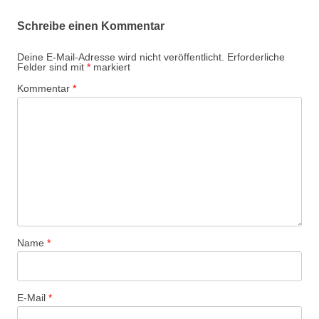
r
Schreibe einen Kommentar
a
g
Deine E-Mail-Adresse wird nicht veröffentlicht.
Erforderliche
Felder sind mit
*
markiert
s
Kommentar
*
-
N
a
v
i
g
a
t
Name
*
i
o
n
E-Mail
*