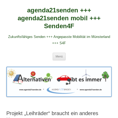
agenda21senden +++
agenda21senden mobil +++
Senden4F
Zukunftsfähiges Senden +++ Angepasste Mobilität im Münsterland
+++ S4F
Zum
Menü
Inhalt
springen
Projekt „Leihräder“ braucht ein anderes