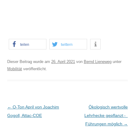
teilen
twittern
Dieser Beitrag wurde am
26. April 2021
von
Bernd Lieneweg
unter
Mobilität
veröffentlicht.
B
←
O-Ton April von Joachim
Ökologisch wertvolle
e
Gogoll, Attac-COE
Lehrhecke gepflanzt -
i
Führungen möglich
→
t