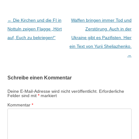
B
←
Die Kirchen und die FI in
Waffen bringen immer Tod und
e
Nottuln zeigen Flagge „Hört
Zerstörung. Auch in der
i
auf, Euch zu bekriegen!“
Ukraine gibt es Pazifisten. Hier
t
ein Text von Yurii Sheliazhenko.
r
→
a
g
Schreibe einen Kommentar
s
-
Deine E-Mail-Adresse wird nicht veröffentlicht.
Erforderliche
Felder sind mit
*
markiert
N
Kommentar
*
a
v
i
g