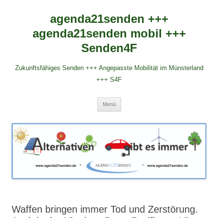
agenda21senden +++
agenda21senden mobil +++
Senden4F
Zukunftsfähiges Senden +++ Angepasste Mobilität im Münsterland
+++ S4F
Zum
Menü
Inhalt
springen
Waffen bringen immer Tod und Zerstörung.