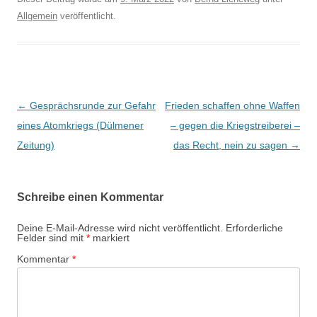
Allgemein
veröffentlicht.
B
←
Gesprächsrunde zur Gefahr
Frieden schaffen ohne Waffen
e
eines Atomkriegs (Dülmener
– gegen die Kriegstreiberei –
i
Zeitung)
das Recht, nein zu sagen
→
t
r
Schreibe einen Kommentar
a
g
Deine E-Mail-Adresse wird nicht veröffentlicht.
Erforderliche
Felder sind mit
*
markiert
s
Kommentar
*
-
N
a