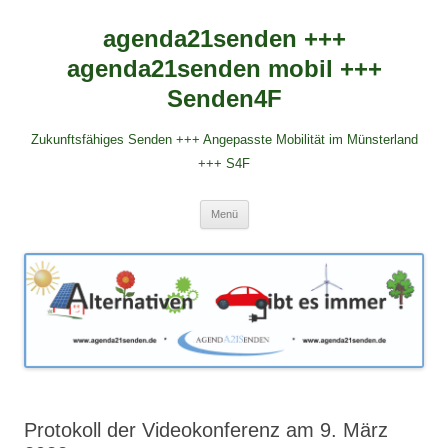
agenda21senden +++
agenda21senden mobil +++
Senden4F
Zukunftsfähiges Senden +++ Angepasste Mobilität im Münsterland
+++ S4F
Zum
Menü
Inhalt
springen
Protokoll der Videokonferenz am 9. März