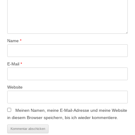
v
i
g
a
t
Name
*
i
o
n
E-Mail
*
Website
Meinen Namen, meine E-Mail-Adresse und meine Website
in diesem Browser speichern, bis ich wieder kommentiere.