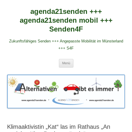
agenda21senden +++
agenda21senden mobil +++
Senden4F
Zukunftsfähiges Senden +++ Angepasste Mobilität im Münsterland
+++ S4F
Zum
Menü
Inhalt
springen
Klimaaktivistin „Kat“ las im Rathaus „An