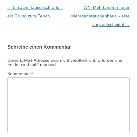
B
←
Ein Jahr Tauschschrank –
WN: Mehrfamilien- oder
e
ein Grund zum Feiern
Mehrgenerationenhaus – eine
i
Jury entscheidet
→
t
r
Schreibe einen Kommentar
a
g
Deine E-Mail-Adresse wird nicht veröffentlicht.
Erforderliche
Felder sind mit
*
markiert
s
Kommentar
*
-
N
a
v
i
g
a
t