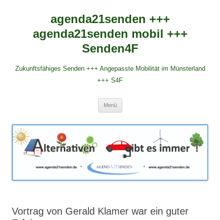
agenda21senden +++
agenda21senden mobil +++
Senden4F
Zukunftsfähiges Senden +++ Angepasste Mobilität im Münsterland
+++ S4F
Zum
Menü
Inhalt
springen
Vortrag von Gerald Klamer war ein guter