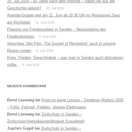
20. Juli 2026 – 82 Jahre nach dem Attentat – haben wir aus der
Geschichte gelernt?
20. Juli 2026
Agenda-Gruppe tagt am 11. Juni ab 18.30 Uhr im Restaurant Zeus
am Kirchplatz
11. Juni 2026
Planung von Friedensarbeit in Senden – Neugründung des
Friedenskreises
4. Juni 2026
Vorschlag: Den Film „The Gospel of Revolution“ auch in unserer
Region zeigen
4. Juni 2026
Krieg, Frieden, Gerechtigkeit – was man in Senden auch diskutieren
sollte.
3. Juni 2026
NEUESTE KOMMENTARE
Bernd Lieneweg
bei
Krieg ist keine Lösung – Sendener Maifest 2026
– Füße, Fahrrad, Pedelec, kleines Elektroauto
Bernd Lieneweg
bei
Zivilschutz in Senden –
Zivilschutz/Verteidigungsfähigkeit (Leserbrief)
Joachim Gogoll
bei
Zivilschutz in Senden –