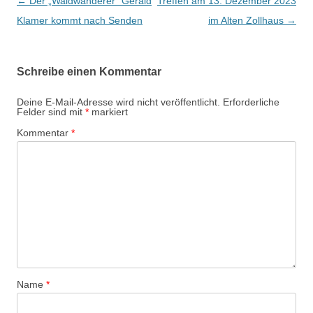
B
←
Der „Waldwanderer“ Gerald
Treffen am 13. Dezember 2023
e
Klamer kommt nach Senden
im Alten Zollhaus
→
i
t
Schreibe einen Kommentar
r
a
Deine E-Mail-Adresse wird nicht veröffentlicht.
Erforderliche
Felder sind mit
*
markiert
g
Kommentar
*
s
-
N
a
v
i
g
a
Name
*
t