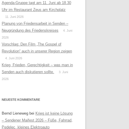
Agenda-Gruppe tagt am 11. Juni ab 18.30
Uhr im Restaurant Zeus am Kirchplatz
11. Juni 2026
Planung von Friedensarbeit in Senden –
Neugründung des Friedenskreises
4. Juni
2026
Vorschlag: Den Film „The Gospel of
Revolution“ auch in unserer Region zeigen
4. Juni 2026
Krieg, Frieden, Gerechtigkeit – was man in
Senden auch diskutieren sollte.
3. Juni
2026
NEUESTE KOMMENTARE
Bernd Lieneweg
bei
Krieg ist keine Lösung
– Sendener Maifest 2026 – Füße, Fahrrad,
Pedelec, kleines Elektroauto