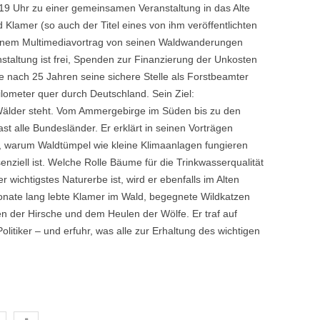
 Uhr zu einer gemeinsamen Veranstaltung in das Alte
 Klamer (so auch der Titel eines von ihm veröffentlichten
einem Multimediavortrag von seinen Waldwanderungen
nstaltung ist frei, Spenden zur Finanzierung der Unkosten
e nach 25 Jahren seine sichere Stelle als Forstbeamter
ometer quer durch Deutschland. Sein Ziel:
 Wälder steht. Vom Ammergebirge im Süden bis zu den
t alle Bundesländer. Er erklärt in seinen Vorträgen
, warum Waldtümpel wie kleine Klimaanlagen fungieren
nziell ist. Welche Rolle Bäume für die Trinkwasserqualität
wichtigstes Naturerbe ist, wird er ebenfalls im Alten
onate lang lebte Klamer im Wald, begegnete Wildkatzen
 der Hirsche und dem Heulen der Wölfe. Er traf auf
Politiker – und erfuhr, was alle zur Erhaltung des wichtigen