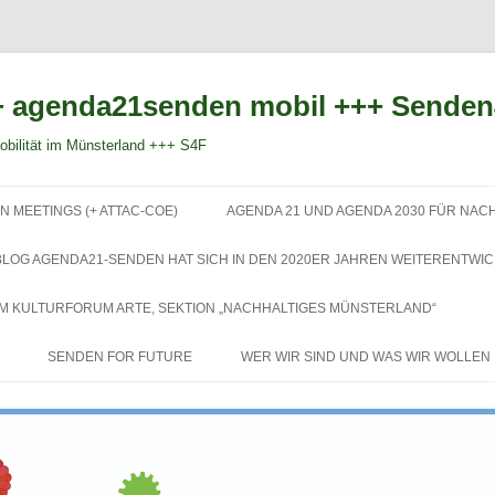
 agenda21senden mobil +++ Sende
bilität im Münsterland +++ S4F
Zum
Inhalt
N MEETINGS (+ ATTAC-COE)
AGENDA 21 UND AGENDA 2030 FÜR NAC
springen
BLOG AGENDA21-SENDEN HAT SICH IN DEN 2020ER JAHREN WEITERENTWIC
EM KULTURFORUM ARTE, SEKTION „NACHHALTIGES MÜNSTERLAND“
SENDEN FOR FUTURE
WER WIR SIND UND WAS WIR WOLLEN