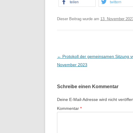
teilen
twittern
Dieser Beitrag wurde am
13. November 202
B
←
Protokoll der gemeinsamen Sitzung v
e
November 2023
i
t
Schreibe einen Kommentar
r
a
Deine E-Mail-Adresse wird nicht veröffent
g
Kommentar
*
s
-
N