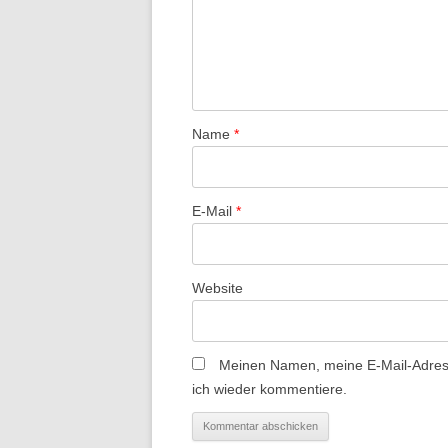
a
v
i
g
a
Name
*
t
i
E-Mail
*
o
n
Website
Meinen Namen, meine E-Mail-Adress
ich wieder kommentiere.