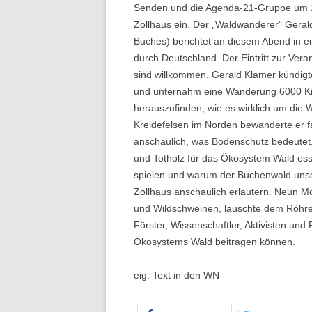
Senden und die Agenda-21-Gruppe um 19
Zollhaus ein. Der „Waldwanderer“ Gerald
Buches) berichtet an diesem Abend in 
durch Deutschland. Der Eintritt zur Vera
sind willkommen. Gerald Klamer kündigt
und unternahm eine Wanderung 6000 Kil
herauszufinden, wie es wirklich um die
Kreidefelsen im Norden bewanderte er fas
anschaulich, was Bodenschutz bedeutet
und Totholz für das Ökosystem Wald esse
spielen und warum der Buchenwald unser 
Zollhaus anschaulich erläutern. Neun M
und Wildschweinen, lauschte dem Röhren
Förster, Wissenschaftler, Aktivisten und 
Ökosystems Wald beitragen können.
eig. Text in den WN