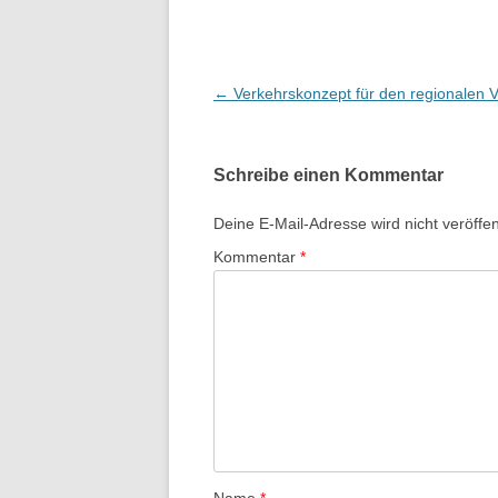
B
←
Verkehrskonzept für den regionalen 
e
i
Schreibe einen Kommentar
t
r
Deine E-Mail-Adresse wird nicht veröffent
a
Kommentar
*
g
s
-
N
a
v
i
g
Name
*