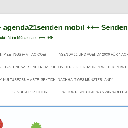
 agenda21senden mobil +++ Sende
bilität im Münsterland +++ S4F
Zum
Inhalt
N MEETINGS (+ ATTAC-COE)
AGENDA 21 UND AGENDA 2030 FÜR NAC
springen
BLOG AGENDA21-SENDEN HAT SICH IN DEN 2020ER JAHREN WEITERENTWIC
EM KULTURFORUM ARTE, SEKTION „NACHHALTIGES MÜNSTERLAND“
SENDEN FOR FUTURE
WER WIR SIND UND WAS WIR WOLLEN