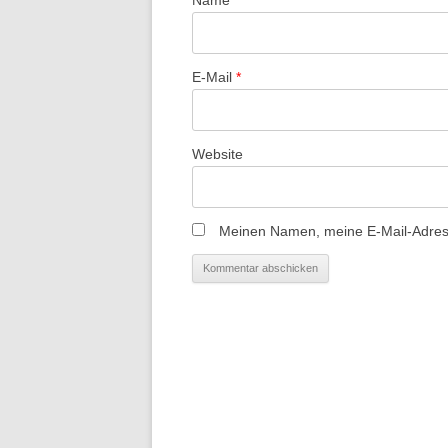
a
t
E-Mail
*
i
o
n
Website
Meinen Namen, meine E-Mail-Adress