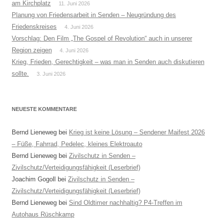
am Kirchplatz
11. Juni 2026
Planung von Friedensarbeit in Senden – Neugründung des
Friedenskreises
4. Juni 2026
Vorschlag: Den Film „The Gospel of Revolution“ auch in unserer
Region zeigen
4. Juni 2026
Krieg, Frieden, Gerechtigkeit – was man in Senden auch diskutieren
sollte.
3. Juni 2026
NEUESTE KOMMENTARE
Bernd Lieneweg
bei
Krieg ist keine Lösung – Sendener Maifest 2026
– Füße, Fahrrad, Pedelec, kleines Elektroauto
Bernd Lieneweg
bei
Zivilschutz in Senden –
Zivilschutz/Verteidigungsfähigkeit (Leserbrief)
Joachim Gogoll
bei
Zivilschutz in Senden –
Zivilschutz/Verteidigungsfähigkeit (Leserbrief)
Bernd Lieneweg
bei
Sind Oldtimer nachhaltig? P4-Treffen im
Autohaus Rüschkamp