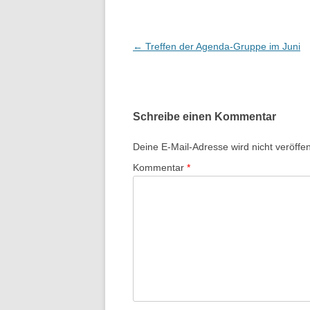
B
←
Treffen der Agenda-Gruppe im Juni
e
i
t
Schreibe einen Kommentar
r
a
Deine E-Mail-Adresse wird nicht veröffent
g
Kommentar
*
s
-
N
a
v
i
g