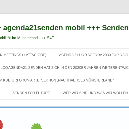
 agenda21senden mobil +++ Sende
bilität im Münsterland +++ S4F
Zum
Inhalt
N MEETINGS (+ ATTAC-COE)
AGENDA 21 UND AGENDA 2030 FÜR NAC
springen
BLOG AGENDA21-SENDEN HAT SICH IN DEN 2020ER JAHREN WEITERENTWIC
EM KULTURFORUM ARTE, SEKTION „NACHHALTIGES MÜNSTERLAND“
SENDEN FOR FUTURE
WER WIR SIND UND WAS WIR WOLLEN