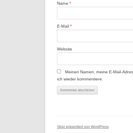
a
Name
*
t
i
E-Mail
*
o
n
Website
Meinen Namen, meine E-Mail-Adress
ich wieder kommentiere.
Stolz präsentiert von WordPress