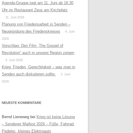
Agenda-Gruppe tagt am 11. Juni ab 18.30
Uhr im Restaurant Zeus am Kirchplatz
11. Juni 2026
Planung von Friedensarbeit in Senden –
Neugründung des Friedenskreises
4. Juni
2026
Vorschlag: Den Film „The Gospel of
Revolution“ auch in unserer Region zeigen
4. Juni 2026
Krieg, Frieden, Gerechtigkeit – was man in
Senden auch diskutieren sollte.
3. Juni
2026
NEUESTE KOMMENTARE
Bernd Lieneweg
bei
Krieg ist keine Lösung
– Sendener Maifest 2026 – Füße, Fahrrad,
Pedelec, kleines Elektroauto