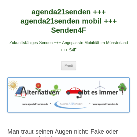
agenda21senden +++
agenda21senden mobil +++
Senden4F
Zukunftsfähiges Senden +++ Angepasste Mobilität im Münsterland
+++ S4F
Zum
Menü
Inhalt
springen
Man traut seinen Augen nicht: Fake oder