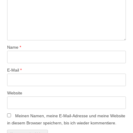
N
a
v
i
g
a
Name
*
t
i
o
E-Mail
*
n
Website
Meinen Namen, meine E-Mail-Adresse und meine Website
in diesem Browser speichern, bis ich wieder kommentiere.