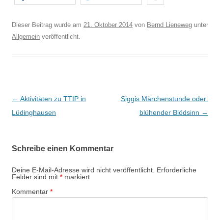
Dieser Beitrag wurde am
21. Oktober 2014
von
Bernd Lieneweg
unter
Allgemein
veröffentlicht.
B
←
Aktivitäten zu TTIP in
Siggis Märchenstunde oder:
e
Lüdinghausen
blühender Blödsinn
→
i
t
Schreibe einen Kommentar
r
a
Deine E-Mail-Adresse wird nicht veröffentlicht.
Erforderliche
Felder sind mit
*
markiert
g
Kommentar
*
s
-