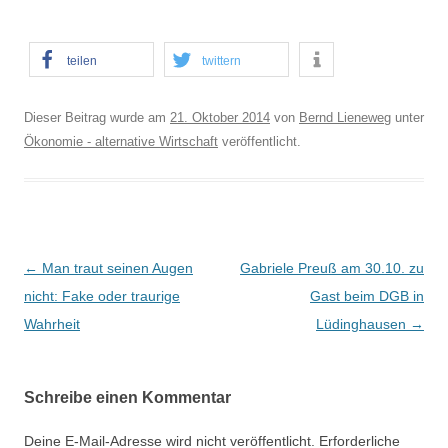
teilen
twittern
Dieser Beitrag wurde am
21. Oktober 2014
von
Bernd Lieneweg
unter
Ökonomie - alternative Wirtschaft
veröffentlicht.
B
←
Man traut seinen Augen
Gabriele Preuß am 30.10. zu
e
nicht: Fake oder traurige
Gast beim DGB in
i
Wahrheit
Lüdinghausen
→
t
r
Schreibe einen Kommentar
a
g
Deine E-Mail-Adresse wird nicht veröffentlicht.
Erforderliche