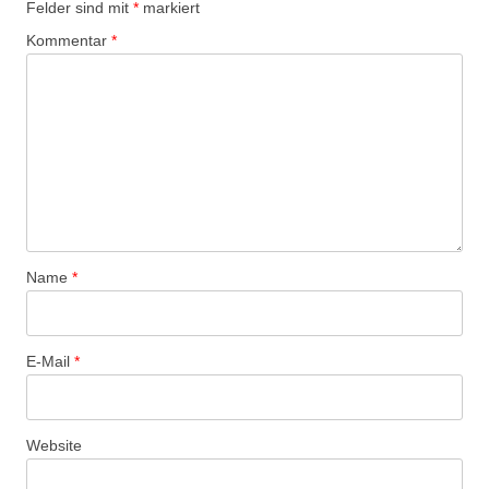
Felder sind mit
*
markiert
s
Kommentar
*
-
N
a
v
i
g
a
t
Name
*
i
o
n
E-Mail
*
Website