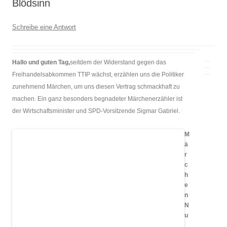
Blödsinn
Schreibe eine Antwort
Hallo und guten Tag,
seitdem der Widerstand gegen das
Freihandelsabkommen TTIP wächst, erzählen uns die Politiker
zunehmend Märchen, um uns diesen Vertrag schmackhaft zu
machen. Ein ganz besonders begnadeter Märchenerzähler ist
der Wirtschaftsminister und SPD-Vorsitzende Sigmar Gabriel.
M
ä
r
c
h
e
n
N
u