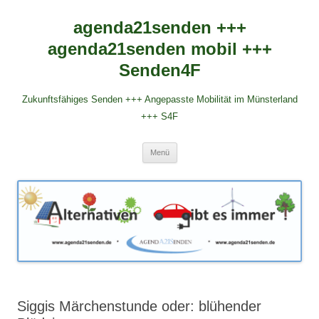
agenda21senden +++
agenda21senden mobil +++
Senden4F
Zukunftsfähiges Senden +++ Angepasste Mobilität im Münsterland
+++ S4F
Zum
Menü
Inhalt
springen
Siggis Märchenstunde oder: blühender