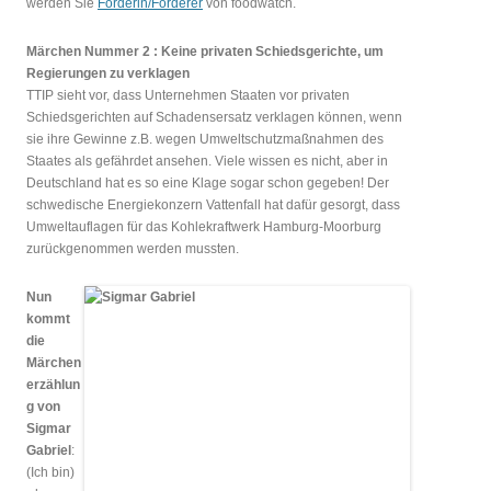
werden Sie
Förderin/Förderer
von foodwatch.
Märchen Nummer 2 : Keine privaten Schiedsgerichte, um
Regierungen zu verklagen
TTIP sieht vor, dass Unternehmen Staaten vor privaten
Schiedsgerichten auf Schadensersatz verklagen können, wenn
sie ihre Gewinne z.B. wegen Umweltschutzmaßnahmen des
Staates als gefährdet ansehen. Viele wissen es nicht, aber in
Deutschland hat es so eine Klage sogar schon gegeben! Der
schwedische Energiekonzern Vattenfall hat dafür gesorgt, dass
Umweltauflagen für das Kohlekraftwerk Hamburg-Moorburg
zurückgenommen werden mussten.
Nun
kommt
die
Märchen
erzählun
g
von
Sigmar
Gabriel
:
(Ich bin)