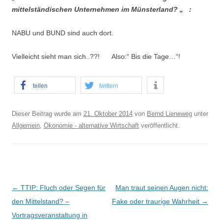
mittelständischen Unternehmen im Münsterland? „ :
NABU und BUND sind auch dort.
Vielleicht sieht man sich..??! Also:“ Bis die Tage…“!
teilen
twittern
Dieser Beitrag wurde am
21. Oktober 2014
von
Bernd Lieneweg
unter
Allgemein
,
Ökonomie - alternative Wirtschaft
veröffentlicht.
B
←
TTIP: Fluch oder Segen für
Man traut seinen Augen nicht:
e
den Mittelstand? –
Fake oder traurige Wahrheit
→
i
Vortragsveranstaltung in