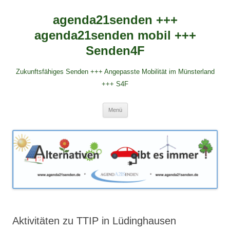
agenda21senden +++
agenda21senden mobil +++
Senden4F
Zukunftsfähiges Senden +++ Angepasste Mobilität im Münsterland
+++ S4F
Zum
Menü
Inhalt
springen
Aktivitäten zu TTIP in Lüdinghausen