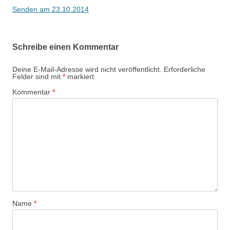
t
Senden am 23.10.2014
r
a
Schreibe einen Kommentar
g
s
Deine E-Mail-Adresse wird nicht veröffentlicht.
Erforderliche
Felder sind mit
*
markiert
-
Kommentar
*
N
a
v
i
g
a
t
i
Name
*
o
n