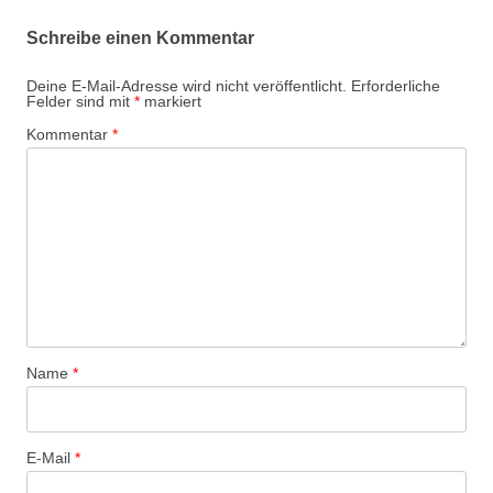
r
Schreibe einen Kommentar
a
g
Deine E-Mail-Adresse wird nicht veröffentlicht.
Erforderliche
Felder sind mit
*
markiert
s
Kommentar
*
-
N
a
v
i
g
a
t
Name
*
i
o
n
E-Mail
*