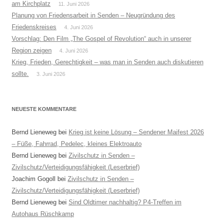
am Kirchplatz
11. Juni 2026
Planung von Friedensarbeit in Senden – Neugründung des
Friedenskreises
4. Juni 2026
Vorschlag: Den Film „The Gospel of Revolution“ auch in unserer
Region zeigen
4. Juni 2026
Krieg, Frieden, Gerechtigkeit – was man in Senden auch diskutieren
sollte.
3. Juni 2026
NEUESTE KOMMENTARE
Bernd Lieneweg
bei
Krieg ist keine Lösung – Sendener Maifest 2026
– Füße, Fahrrad, Pedelec, kleines Elektroauto
Bernd Lieneweg
bei
Zivilschutz in Senden –
Zivilschutz/Verteidigungsfähigkeit (Leserbrief)
Joachim Gogoll
bei
Zivilschutz in Senden –
Zivilschutz/Verteidigungsfähigkeit (Leserbrief)
Bernd Lieneweg
bei
Sind Oldtimer nachhaltig? P4-Treffen im
Autohaus Rüschkamp