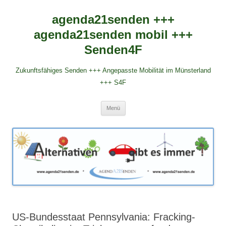
agenda21senden +++
agenda21senden mobil +++
Senden4F
Zukunftsfähiges Senden +++ Angepasste Mobilität im Münsterland
+++ S4F
Zum
Menü
Inhalt
springen
US-Bundesstaat Pennsylvania: Fracking-