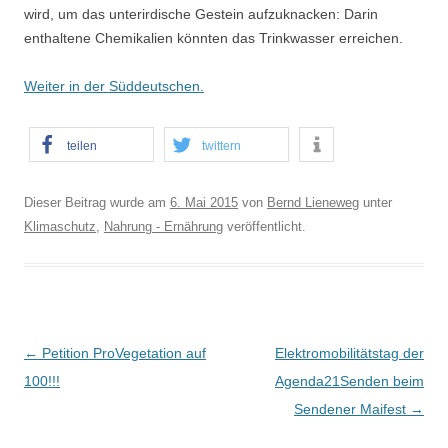
wird, um das unterirdische Gestein aufzuknacken: Darin
enthaltene Chemikalien könnten das Trinkwasser erreichen.
Weiter in der Süddeutschen.
teilen
twittern
Dieser Beitrag wurde am
6. Mai 2015
von
Bernd Lieneweg
unter
Klimaschutz
,
Nahrung - Ernährung
veröffentlicht.
B
←
Petition ProVegetation auf
Elektromobilitätstag der
e
100!!!
Agenda21Senden beim
i
Sendener Maifest
→
t