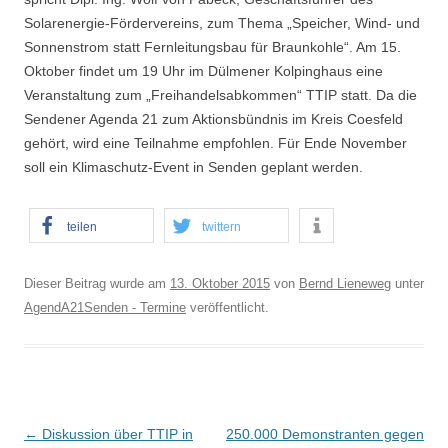
Solarenergie-Fördervereins, zum Thema „Speicher, Wind- und
Sonnenstrom statt Fernleitungsbau für Braunkohle“. Am 15.
Oktober findet um 19 Uhr im Dülmener Kolpinghaus eine
Veranstaltung zum „Freihandelsabkommen“ TTIP statt. Da die
Sendener Agenda 21 zum Aktionsbündnis im Kreis Coesfeld
gehört, wird eine Teilnahme empfohlen. Für Ende November
soll ein Klimaschutz-Event in Senden geplant werden.
teilen
twittern
Dieser Beitrag wurde am
13. Oktober 2015
von
Bernd Lieneweg
unter
AgendA21Senden - Termine
veröffentlicht.
B
←
Diskussion über TTIP in
250.000 Demonstranten gegen