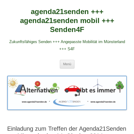
agenda21senden +++
agenda21senden mobil +++
Senden4F
Zukunftsfähiges Senden +++ Angepasste Mobilität im Münsterland
+++ S4F
Zum
Menü
Inhalt
springen
Einladung zum Treffen der Agenda21Senden