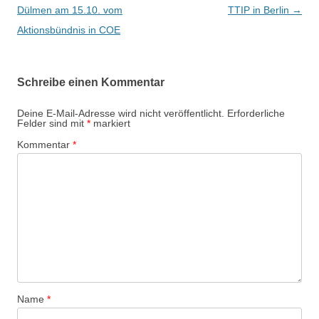
e
Dülmen am 15.10. vom
TTIP in Berlin
→
i
Aktionsbündnis in COE
t
r
Schreibe einen Kommentar
a
g
Deine E-Mail-Adresse wird nicht veröffentlicht.
Erforderliche
Felder sind mit
*
markiert
s
Kommentar
*
-
N
a
v
i
g
a
t
Name
*
i