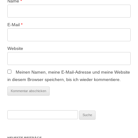
Name
*
i
o
n
E-Mail
*
Website
Meinen Namen, meine E-Mail-Adresse und meine Website
in diesem Browser speichern, bis ich wieder kommentiere.
Suche
nach:
NEUESTE BEITRÄGE