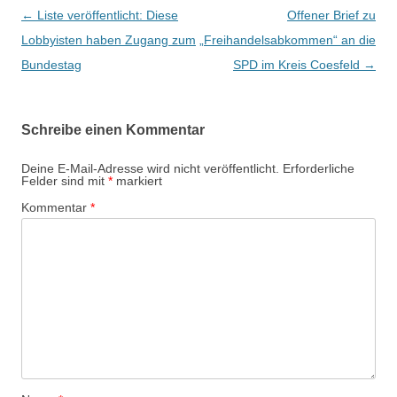
B
←
Liste veröffentlicht: Diese
Offener Brief zu
e
Lobbyisten haben Zugang zum
„Freihandelsabkommen“ an die
i
Bundestag
SPD im Kreis Coesfeld
→
t
r
Schreibe einen Kommentar
a
g
Deine E-Mail-Adresse wird nicht veröffentlicht.
Erforderliche
Felder sind mit
*
markiert
s
Kommentar
*
-
N
a
v
i
g
a
t