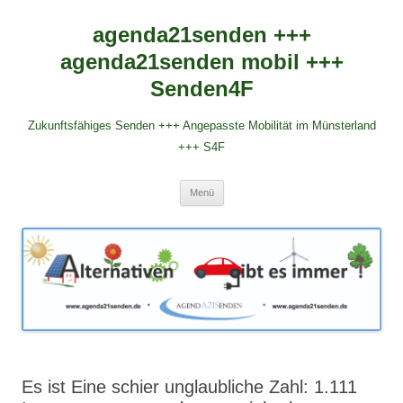
agenda21senden +++
agenda21senden mobil +++
Senden4F
Zukunftsfähiges Senden +++ Angepasste Mobilität im Münsterland
+++ S4F
Zum
Menü
Inhalt
springen
Es ist Eine schier unglaubliche Zahl: 1.111