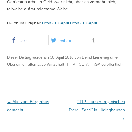
Gerüchten arbeitet Geld zwar nicht, aber es vermehrt sich,
teilweise auf wundersame Weise.
O-Ton im Original:
Oton2016April
Oton2016April
teilen
twittern
Dieser Beitrag wurde am
30. April 2016
von
Bernd Lieneweg
unter
Ökonomie - alternative Wirtschaft
,
TTIP - CETA - TiSA
veröffentlicht.
B
←
Mut zum Bürgerbus
TTIP – unser trojanisches
e
gemacht
Pferd „Zossi“ in Lüdinghausen
i
→
t