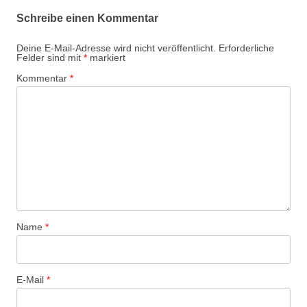
r
Schreibe einen Kommentar
a
g
Deine E-Mail-Adresse wird nicht veröffentlicht.
Erforderliche
Felder sind mit
*
markiert
s
Kommentar
*
-
N
a
v
i
g
a
t
Name
*
i
o
n
E-Mail
*