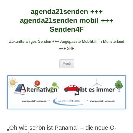
agenda21senden +++
agenda21senden mobil +++
Senden4F
Zukunftsfähiges Senden +++ Angepasste Mobilität im Münsterland
+++ S4F
Zum
Menü
Inhalt
springen
„Oh wie schön ist Panama“ – die neue O-