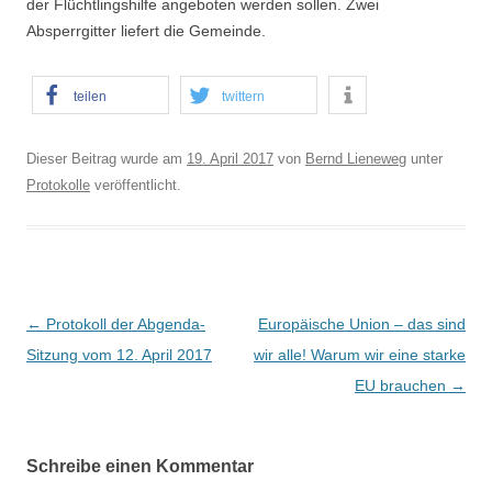
der Flüchtlingshilfe angeboten werden sollen. Zwei
Absperrgitter liefert die Gemeinde.
teilen
twittern
Dieser Beitrag wurde am
19. April 2017
von
Bernd Lieneweg
unter
Protokolle
veröffentlicht.
B
←
Protokoll der Abgenda-
Europäische Union – das sind
e
Sitzung vom 12. April 2017
wir alle! Warum wir eine starke
i
EU brauchen
→
t
r
Schreibe einen Kommentar
a