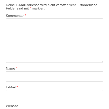
g
Deine E-Mail-Adresse wird nicht veröffentlicht.
Erforderliche
Felder sind mit
*
markiert
s
Kommentar
*
-
N
a
v
i
g
a
t
Name
*
i
o
n
E-Mail
*
Website