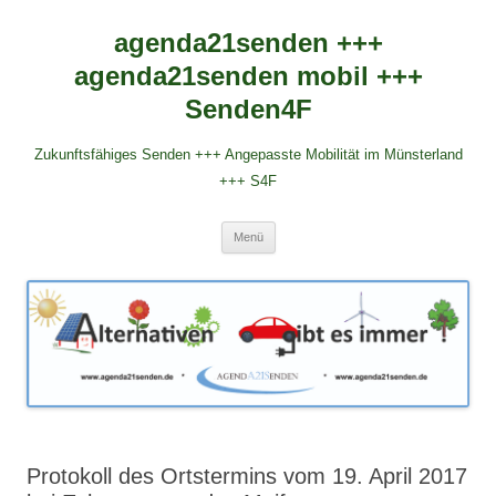
agenda21senden +++
agenda21senden mobil +++
Senden4F
Zukunftsfähiges Senden +++ Angepasste Mobilität im Münsterland
+++ S4F
Zum
Menü
Inhalt
springen
Protokoll des Ortstermins vom 19. April 2017