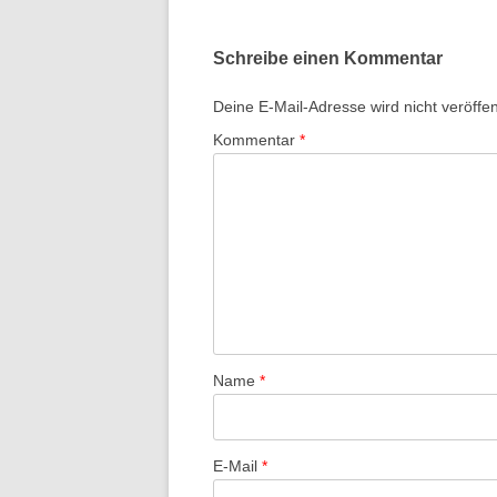
i
t
Schreibe einen Kommentar
r
a
Deine E-Mail-Adresse wird nicht veröffent
g
Kommentar
*
s
-
N
a
v
i
g
a
Name
*
t
i
E-Mail
*
o