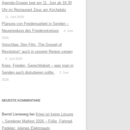
Agenda-Gruppe tagt am 11. Juni ab 18.30
Uhr im Restaurant Zeus am Kirchplatz
11. Juni 2026
Planung von Friedensarbeit in Senden –
Neugründung des Friedenskreises
4. Juni
2026
Vorschlag: Den Film „The Gospel of
Revolution“ auch in unserer Region zeigen
4. Juni 2026
Krieg, Frieden, Gerechtigkeit – was man in
Senden auch diskutieren sollte.
3. Juni
2026
NEUESTE KOMMENTARE
Bernd Lieneweg
bei
Krieg ist keine Lösung
– Sendener Maifest 2026 – Füße, Fahrrad,
Pedelec, kleines Elektroauto