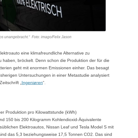
os unangebracht.“ Foto: imago/Felix Jason
ektroauto eine klimafreundliche Alternative zu
aben, bröckelt. Denn schon die Produktion der für die
tterien geht mit enormen Emissionen einher. Das besagt
isherigen Untersuchungen in einer Metastudie analysiert
itschrift „
Ingeniøren
“.
er Produktion pro Kilowattstunde (kWh)
und 150 bis 200 Kilogramm Kohlendioxid-Äquivalente
süblichen Elektroautos, Nissan Leaf und Tesla Model S mit
 sind das 5,3 beziehungsweise 17,5 Tonnen CO2. Das sind