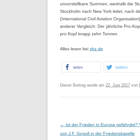
unvorstellbare Summen, weshalb die Stud
Stockholm nach New York leitet, nach 
(International Civil Aviation Organisati
anderer Vergleich: Der jährliche Pro-K
pro Kopf knapp zehn Tonnen.
Alles lesen bei
shz.de
teilen
twittern
Dieser Beitrag wurde am
22. Juni 2017
von
B
←
Ist der Frieden in Europa gefährdet? 
e
von J.F. Gogoll in der Friedenskapelle