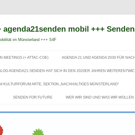
 agenda21senden mobil +++ Sende
bilität im Münsterland +++ S4F
Zum
Inhalt
N MEETINGS (+ ATTAC-COE)
AGENDA 21 UND AGENDA 2030 FÜR NAC
springen
BLOG AGENDA21-SENDEN HAT SICH IN DEN 2020ER JAHREN WEITERENTWIC
EM KULTURFORUM ARTE, SEKTION „NACHHALTIGES MÜNSTERLAND“
SENDEN FOR FUTURE
WER WIR SIND UND WAS WIR WOLLEN