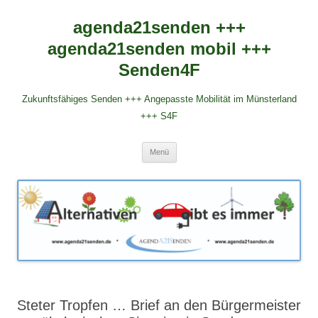
agenda21senden +++
agenda21senden mobil +++
Senden4F
Zukunftsfähiges Senden +++ Angepasste Mobilität im Münsterland
+++ S4F
Zum
Menü
Inhalt
springen
Steter Tropfen … Brief an den Bürgermeister