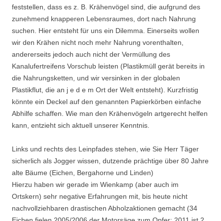
feststellen, dass es z. B. Krähenvögel sind, die aufgrund des
zunehmend knapperen Lebensraumes, dort nach Nahrung
suchen. Hier entsteht für uns ein Dilemma. Einerseits wollen
wir den Krähen nicht noch mehr Nahrung vorenthalten,
andererseits jedoch auch nicht der Vermüllung des
Kanalufertreifens Vorschub leisten (Plastikmüll gerät bereits in
die Nahrungsketten, und wir versinken in der globalen
Plastikflut, die an j e d e m Ort der Welt entsteht). Kurzfristig
könnte ein Deckel auf den genannten Papierkörben einfache
Abhilfe schaffen. Wie man den Krähenvögeln artgerecht helfen
kann, entzieht sich aktuell unserer Kenntnis.
Links und rechts des Leinpfades stehen, wie Sie Herr Täger
sicherlich als Jogger wissen, dutzende prächtige über 80 Jahre
alte Bäume (Eichen, Bergahorne und Linden)
Hierzu haben wir gerade im Wienkamp (aber auch im
Ortskern) sehr negative Erfahrungen mit, bis heute nicht
nachvollziehbaren drastischen Abholzaktionen gemacht (34
Eichen fielen 2005/2006 der Motorsäge zum Opfer; 2011 ist 2