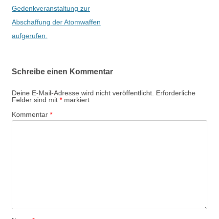
r
Gedenkveranstaltung zur
a
Abschaffung der Atomwaffen
g
aufgerufen.
s
-
Schreibe einen Kommentar
N
a
Deine E-Mail-Adresse wird nicht veröffentlicht.
Erforderliche
Felder sind mit
*
markiert
v
Kommentar
*
i
g
a
t
i
o
n