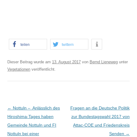
teilen
twittern
Dieser Beitrag wurde am
13. August 2017
von
Bernd Lieneweg
unter
Vegetationen
veröffentlicht.
B
←
Nottuln – Anlässlich des
Fragen an die Deutsche Politik
e
Hiroshima-Tages haben
zur Bundestagswahl 2017 von
i
Gemeinde Nottuln und FI
Attac-COE und Friedenskreis
t
Nottuln bei einer
Senden
→