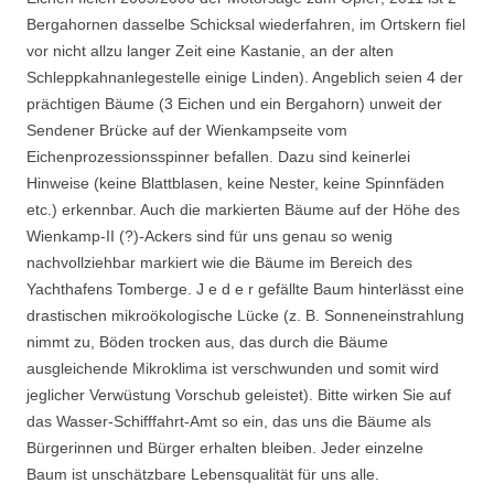
Bergahornen dasselbe Schicksal wiederfahren, im Ortskern fiel
vor nicht allzu langer Zeit eine Kastanie, an der alten
Schleppkahnanlegestelle einige Linden). Angeblich seien 4 der
prächtigen Bäume (3 Eichen und ein Bergahorn) unweit der
Sendener Brücke auf der Wienkampseite vom
Eichenprozessionsspinner befallen. Dazu sind keinerlei
Hinweise (keine Blattblasen, keine Nester, keine Spinnfäden
etc.) erkennbar. Auch die markierten Bäume auf der Höhe des
Wienkamp-II (?)-Ackers sind für uns genau so wenig
nachvollziehbar markiert wie die Bäume im Bereich des
Yachthafens Tomberge. J e d e r gefällte Baum hinterlässt eine
drastischen mikroökologische Lücke (z. B. Sonneneinstrahlung
nimmt zu, Böden trocken aus, das durch die Bäume
ausgleichende Mikroklima ist verschwunden und somit wird
jeglicher Verwüstung Vorschub geleistet). Bitte wirken Sie auf
das Wasser-Schifffahrt-Amt so ein, das uns die Bäume als
Bürgerinnen und Bürger erhalten bleiben. Jeder einzelne
Baum ist unschätzbare Lebensqualität für uns alle.