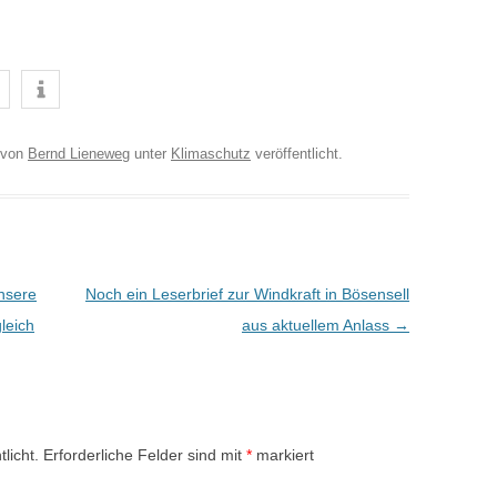
von
Bernd Lieneweg
unter
Klimaschutz
veröffentlicht.
unsere
Noch ein Leserbrief zur Windkraft in Bösensell
leich
aus aktuellem Anlass
→
licht.
Erforderliche Felder sind mit
*
markiert