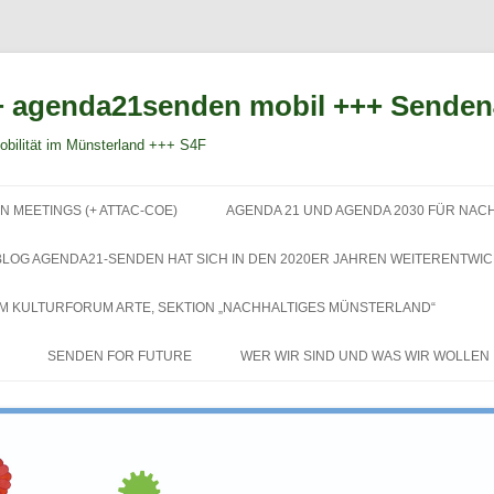
 agenda21senden mobil +++ Sende
bilität im Münsterland +++ S4F
Zum
Inhalt
N MEETINGS (+ ATTAC-COE)
AGENDA 21 UND AGENDA 2030 FÜR NAC
springen
BLOG AGENDA21-SENDEN HAT SICH IN DEN 2020ER JAHREN WEITERENTWIC
EM KULTURFORUM ARTE, SEKTION „NACHHALTIGES MÜNSTERLAND“
SENDEN FOR FUTURE
WER WIR SIND UND WAS WIR WOLLEN