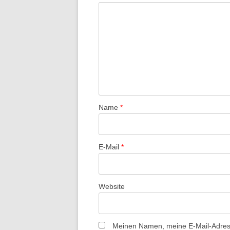
s
-
N
a
v
i
g
a
Name
*
t
i
E-Mail
*
o
n
Website
Meinen Namen, meine E-Mail-Adress