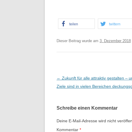
teilen
twittern
Dieser Beitrag wurde am
3. Dezember 2018
B
←
Zukunft für alle attraktiv gestalten – 
e
Ziele sind in vielen Bereichen deckungsg
i
t
Schreibe einen Kommentar
r
a
Deine E-Mail-Adresse wird nicht veröffent
g
Kommentar
*