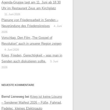
Agenda-Gruppe tagt am 11. Juni ab 18.30
Uhr im Restaurant Zeus am Kirchplatz
11. Juni 2026
Planung von Friedensarbeit in Senden –
Neugründung des Friedenskreises
4. Juni
2026
Vorschlag: Den Film „The Gospel of
Revolution“ auch in unserer Region zeigen
4. Juni 2026
Krieg, Frieden, Gerechtigkeit – was man in
Senden auch diskutieren sollte.
3. Juni
2026
NEUESTE KOMMENTARE
Bernd Lieneweg
bei
Krieg ist keine Lösung
– Sendener Maifest 2026 – Füße, Fahrrad,
Pedelec, kleines Elektroauto