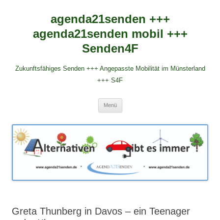
agenda21senden +++
agenda21senden mobil +++
Senden4F
Zukunftsfähiges Senden +++ Angepasste Mobilität im Münsterland
+++ S4F
Zum
Menü
Inhalt
springen
Greta Thunberg in Davos – ein Teenager