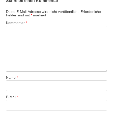
Schreibe einen Kommentar
a
g
Deine E-Mail-Adresse wird nicht veröffentlicht.
Erforderliche
Felder sind mit
*
markiert
s
Kommentar
*
-
N
a
v
i
g
a
t
Name
*
i
o
n
E-Mail
*