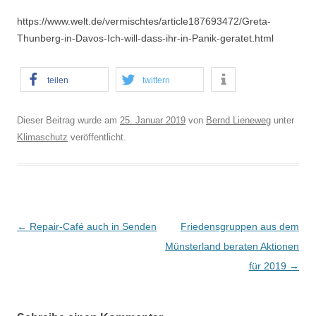
https://www.welt.de/vermischtes/article187693472/Greta-
Thunberg-in-Davos-Ich-will-dass-ihr-in-Panik-geratet.html
teilen
twittern
Dieser Beitrag wurde am
25. Januar 2019
von
Bernd Lieneweg
unter
Klimaschutz
veröffentlicht.
B
←
Repair-Café auch in Senden
Friedensgruppen aus dem
e
Münsterland beraten Aktionen
i
für 2019
→
t
r