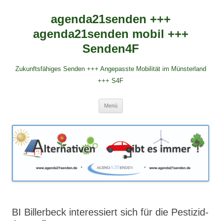
agenda21senden +++
agenda21senden mobil +++
Senden4F
Zukunftsfähiges Senden +++ Angepasste Mobilität im Münsterland
+++ S4F
Zum
Menü
Inhalt
springen
BI Billerbeck interessiert sich für die Pestizid-