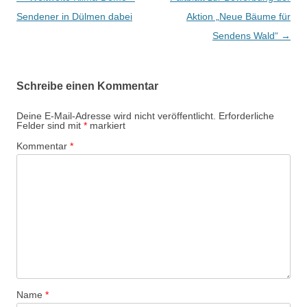
e
Sendener in Dülmen dabei
Aktion „Neue Bäume für
i
Sendens Wald“
→
t
r
Schreibe einen Kommentar
a
g
Deine E-Mail-Adresse wird nicht veröffentlicht.
Erforderliche
Felder sind mit
*
markiert
s
Kommentar
*
-
N
a
v
i
g
a
t
Name
*
i