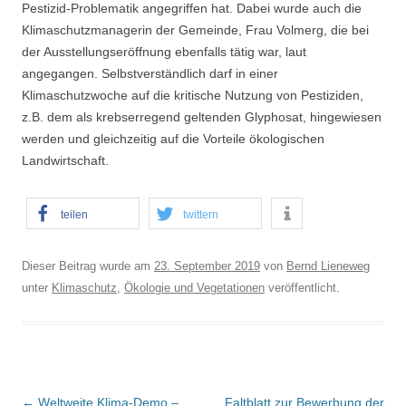
Pestizid-Problematik angegriffen hat. Dabei wurde auch die
Klimaschutzmanagerin der Gemeinde, Frau Volmerg, die bei
der Ausstellungseröffnung ebenfalls tätig war, laut
angegangen. Selbstverständlich darf in einer
Klimaschutzwoche auf die kritische Nutzung von Pestiziden,
z.B. dem als krebserregend geltenden Glyphosat, hingewiesen
werden und gleichzeitig auf die Vorteile ökologischen
Landwirtschaft.
teilen
twittern
Dieser Beitrag wurde am
23. September 2019
von
Bernd Lieneweg
unter
Klimaschutz
,
Ökologie und Vegetationen
veröffentlicht.
B
←
Weltweite Klima-Demo –
Faltblatt zur Bewerbung der