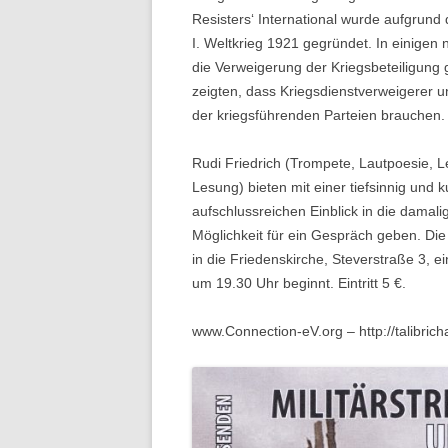
Resisters‘ International wurde aufgrun
I. Weltkrieg 1921 gegründet. In einigen
die Verweigerung der Kriegsbeteiligung
zeigten, dass Kriegsdienstverweigerer 
der kriegsführenden Parteien brauchen. D
Rudi Friedrich (Trompete, Lautpoesie, L
Lesung) bieten mit einer tiefsinnig und 
aufschlussreichen Einblick in die damal
Möglichkeit für ein Gespräch geben. D
in die Friedenskirche, Steverstraße 3, 
um 19.30 Uhr beginnt. Eintritt 5 €.
www.Connection-eV.org – http://talibrich