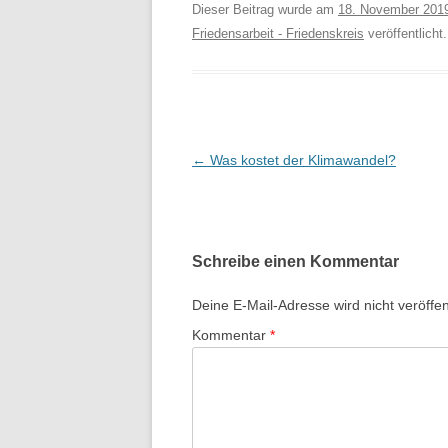
Dieser Beitrag wurde am
18. November 201
Friedensarbeit - Friedenskreis
veröffentlicht.
B
←
Was kostet der Klimawandel?
e
i
t
Schreibe einen Kommentar
r
a
Deine E-Mail-Adresse wird nicht veröffent
g
Kommentar
*
s
-
N
a