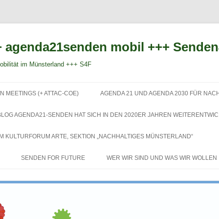
 agenda21senden mobil +++ Sende
bilität im Münsterland +++ S4F
Zum
Inhalt
N MEETINGS (+ ATTAC-COE)
AGENDA 21 UND AGENDA 2030 FÜR NAC
springen
BLOG AGENDA21-SENDEN HAT SICH IN DEN 2020ER JAHREN WEITERENTWIC
EM KULTURFORUM ARTE, SEKTION „NACHHALTIGES MÜNSTERLAND“
SENDEN FOR FUTURE
WER WIR SIND UND WAS WIR WOLLEN