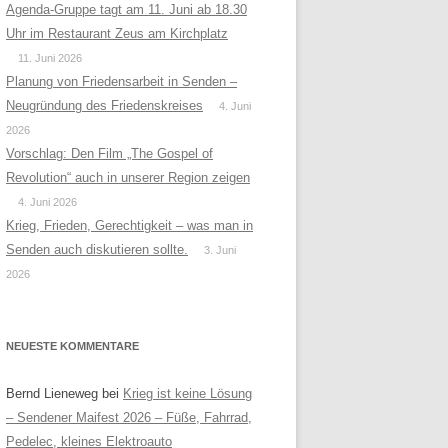
Agenda-Gruppe tagt am 11. Juni ab 18.30
Uhr im Restaurant Zeus am Kirchplatz
11. Juni 2026
Planung von Friedensarbeit in Senden –
Neugründung des Friedenskreises
4. Juni
2026
Vorschlag: Den Film „The Gospel of
Revolution“ auch in unserer Region zeigen
4. Juni 2026
Krieg, Frieden, Gerechtigkeit – was man in
Senden auch diskutieren sollte.
3. Juni
2026
NEUESTE KOMMENTARE
Bernd Lieneweg
bei
Krieg ist keine Lösung
– Sendener Maifest 2026 – Füße, Fahrrad,
Pedelec, kleines Elektroauto