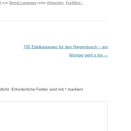
9
von
Bernd Lieneweg
unter
Allgemein
,
Konflikte -
700 Edelkastanien für den Hiegenbusch – am
Montag geht´s los
→
licht.
Erforderliche Felder sind mit
*
markiert