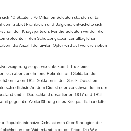
n sich 40 Staaten, 70 Millionen Soldaten standen unter
f dem Gebiet Frankreich und Belgiens, entwickelte sich
ischen den Kriegsparteien. Für die Soldaten wurden die
rten Gefechte in den Schützengräben zur alltäglichen
arben, die Anzahl der zivilen Opfer wird auf weitere sieben
tverweigerung so gut wie unbekannt. Trotz einer
gen sich aber zunehmend Rekruten und Soldaten der
inehäfen traten 1918 Soldaten in den Streik. Zwischen
terschiedlichste Art dem Dienst oder verschwanden in der
ussland und in Deutschland desertierten 1917 und 1918
damit gegen die Weiterführung eines Krieges. Es handelte
r Republik intensive Diskussionen über Strategien der
öglichkeiten des Widerstandes gegen Krieg. Die War