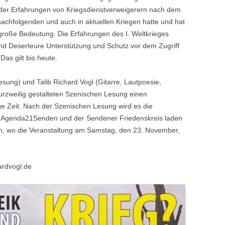
d der Erfahrungen von Kriegsdienstverweigerern nach dem
 nachfolgenden und auch in aktuellen Kriegen hatte und hat
 große Bedeutung. Die Erfahrungen des I. Weltkrieges
und Deserteure Unterstützung und Schutz vor dem Zugriff
as gilt bis heute.
esung) und Talib Richard Vogl (Gitarre, Lautpoesie,
kurzweilig gestalteten Szenischen Lesung einen
ige Zeit. Nach der Szenischen Lesung wird es die
ie Agenda21Senden und der Sendener Friedenskreis laden
ein, wo die Veranstaltung am Samstag, den 23. November,
ardvogl.de