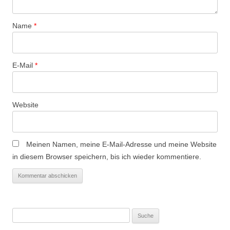
g
a
Name
*
t
i
o
E-Mail
*
n
Website
Meinen Namen, meine E-Mail-Adresse und meine Website
in diesem Browser speichern, bis ich wieder kommentiere.
Suche
nach: