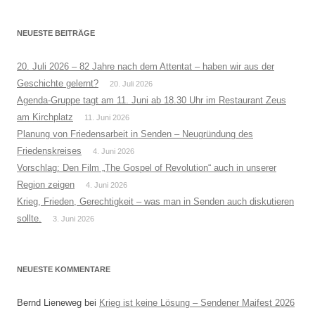
NEUESTE BEITRÄGE
20. Juli 2026 – 82 Jahre nach dem Attentat – haben wir aus der
Geschichte gelernt?
20. Juli 2026
Agenda-Gruppe tagt am 11. Juni ab 18.30 Uhr im Restaurant Zeus
am Kirchplatz
11. Juni 2026
Planung von Friedensarbeit in Senden – Neugründung des
Friedenskreises
4. Juni 2026
Vorschlag: Den Film „The Gospel of Revolution“ auch in unserer
Region zeigen
4. Juni 2026
Krieg, Frieden, Gerechtigkeit – was man in Senden auch diskutieren
sollte.
3. Juni 2026
NEUESTE KOMMENTARE
Bernd Lieneweg
bei
Krieg ist keine Lösung – Sendener Maifest 2026