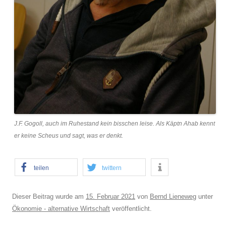
J.F. Gogoll, auch im Ruhestand kein bisschen leise. Als Käptn Ahab kennt
er keine Scheus und sagt, was er denkt.
teilen
twittern
Dieser Beitrag wurde am
15. Februar 2021
von
Bernd Lieneweg
unter
Ökonomie - alternative Wirtschaft
veröffentlicht.