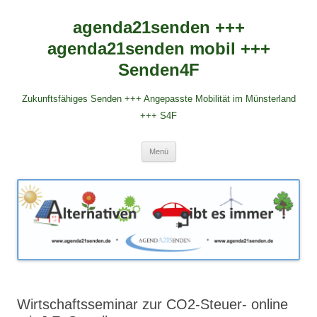
agenda21senden +++
agenda21senden mobil +++
Senden4F
Zukunftsfähiges Senden +++ Angepasste Mobilität im Münsterland
+++ S4F
Zum
Menü
Inhalt
springen
Wirtschaftsseminar zur CO2-Steuer- online