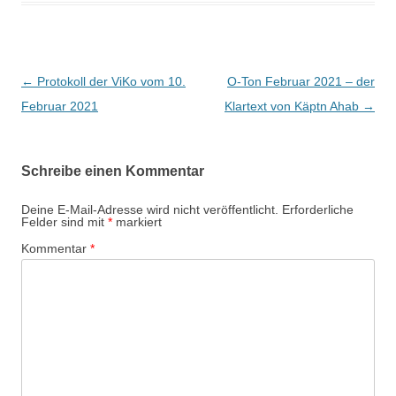
B
←
Protokoll der ViKo vom 10.
O-Ton Februar 2021 – der
e
Februar 2021
Klartext von Käptn Ahab
→
i
t
Schreibe einen Kommentar
r
a
Deine E-Mail-Adresse wird nicht veröffentlicht.
Erforderliche
Felder sind mit
*
markiert
g
Kommentar
*
s
-
N
a
v
i