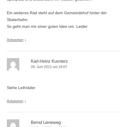
g
Ein weiteres Rad steht auf dem Gemeindehof hinter der
a
Skaterbahn.
t
So geht man mir einer guten Idee um. Leider
i
o
↓
Antworten
n
Karl-Heinz Kusnierz
28. Juni 2021 um 19:07
Siehe Leihräder
↓
Antworten
Bernd Lieneweg