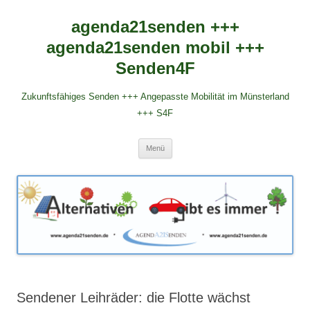
agenda21senden +++
agenda21senden mobil +++
Senden4F
Zukunftsfähiges Senden +++ Angepasste Mobilität im Münsterland
+++ S4F
Zum
Menü
Inhalt
springen
Sendener Leihräder: die Flotte wächst