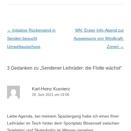
B
←
Initiative Rückenwind in
WN: Erster Info-Abend zur
e
Senden besucht
Ausweisung von Windkraft-
i
Umweltausschuss
Zonen
→
t
r
3 Gedanken zu „
Sendener Leihräder: die Flotte wächst
“
a
g
s
Karl-Heinz Kusnierz
28. Juni 2021 um 19:06
-
N
a
Liebe Agenda, bei meinem Spaziergang habe ich eines Ihrer
v
Leihräder im Teich hinter dem Sportplatz Bösensell zwischen
i
Spielplatz und Skaterbahn im Wasser gesehen.