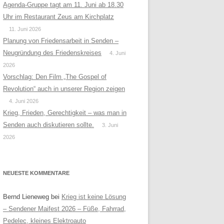
Agenda-Gruppe tagt am 11. Juni ab 18.30
Uhr im Restaurant Zeus am Kirchplatz
11. Juni 2026
Planung von Friedensarbeit in Senden –
Neugründung des Friedenskreises
4. Juni
2026
Vorschlag: Den Film „The Gospel of
Revolution“ auch in unserer Region zeigen
4. Juni 2026
Krieg, Frieden, Gerechtigkeit – was man in
Senden auch diskutieren sollte.
3. Juni
2026
NEUESTE KOMMENTARE
Bernd Lieneweg
bei
Krieg ist keine Lösung
– Sendener Maifest 2026 – Füße, Fahrrad,
Pedelec, kleines Elektroauto