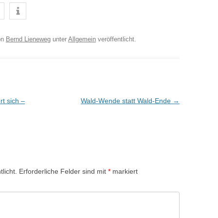
on
Bernd Lieneweg
unter
Allgemein
veröffentlicht.
t sich –
Wald-Wende statt Wald-Ende
→
licht.
Erforderliche Felder sind mit
*
markiert