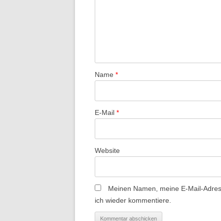
N
a
v
i
g
a
Name
*
t
i
E-Mail
*
o
n
Website
Meinen Namen, meine E-Mail-Adress
ich wieder kommentiere.