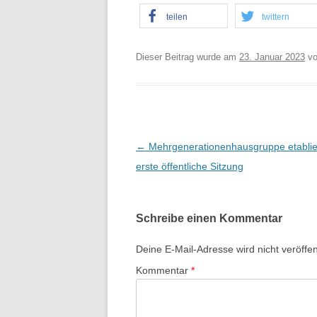
teilen
twittern
Dieser Beitrag wurde am
23. Januar 2023
v
B
←
Mehrgenerationenhausgruppe etablier
e
erste öffentliche Sitzung
i
t
Schreibe einen Kommentar
r
a
Deine E-Mail-Adresse wird nicht veröffent
g
Kommentar
*
s
-