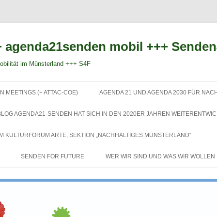
 agenda21senden mobil +++ Sende
bilität im Münsterland +++ S4F
Zum
Inhalt
N MEETINGS (+ ATTAC-COE)
AGENDA 21 UND AGENDA 2030 FÜR NAC
springen
BLOG AGENDA21-SENDEN HAT SICH IN DEN 2020ER JAHREN WEITERENTWIC
EM KULTURFORUM ARTE, SEKTION „NACHHALTIGES MÜNSTERLAND“
SENDEN FOR FUTURE
WER WIR SIND UND WAS WIR WOLLEN