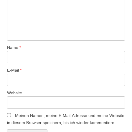
v
i
g
a
t
i
Name
*
o
n
E-Mail
*
Website
Meinen Namen, meine E-Mail-Adresse und meine Website
in diesem Browser speichern, bis ich wieder kommentiere.