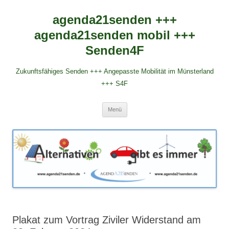
agenda21senden +++
agenda21senden mobil +++
Senden4F
Zukunftsfähiges Senden +++ Angepasste Mobilität im Münsterland
+++ S4F
Zum
Menü
Inhalt
springen
Plakat zum Vortrag Ziviler Widerstand am