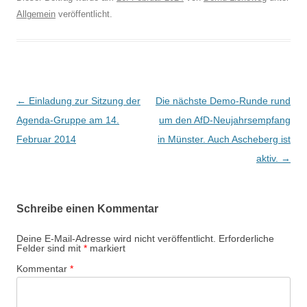
Allgemein
veröffentlicht.
B
←
Einladung zur Sitzung der
Die nächste Demo-Runde rund
e
Agenda-Gruppe am 14.
um den AfD-Neujahrsempfang
i
Februar 2014
in Münster. Auch Ascheberg ist
t
aktiv.
→
r
a
Schreibe einen Kommentar
g
s
Deine E-Mail-Adresse wird nicht veröffentlicht.
Erforderliche
Felder sind mit
*
markiert
-
Kommentar
*
N
a