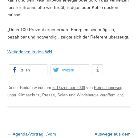
kann und den Rest mit Atomenergie oder durch das Verheizen
fossiler Brennstoffe wie Erdöl, Erdgas oder Kohle decken
müsse.
„Doch 100 Prozent erneuerbare Energien sind möglich,
bezahlbar und notwendig“, zeigte sich der Referent überzeugt.
Weiterlesen in den WN
teilen
twittern
Dieser Beitrag wurde am
8. Dezember 2009
von
Bernd Lieneweg
unter
Klimaschutz
,
Presse
,
Solar- und Windenergie
veröffentlicht.
B
←
Agenda-Vortrag: „Vom
Auswege aus dem