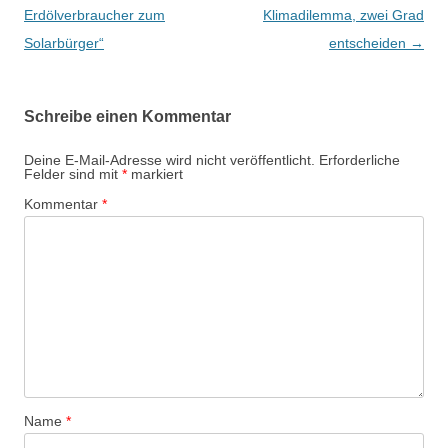
e
Erdölverbraucher zum
Klimadilemma, zwei Grad
i
Solarbürger“
entscheiden
→
t
r
Schreibe einen Kommentar
a
g
Deine E-Mail-Adresse wird nicht veröffentlicht.
Erforderliche
Felder sind mit
*
markiert
s
Kommentar
*
-
N
a
v
i
g
a
t
Name
*
i