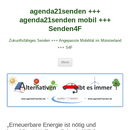
agenda21senden +++
agenda21senden mobil +++
Senden4F
Zukunftsfähiges Senden +++ Angepasste Mobilität im Münsterland
+++ S4F
Zum
Menü
Inhalt
springen
„Erneuerbare Energie ist nötig und