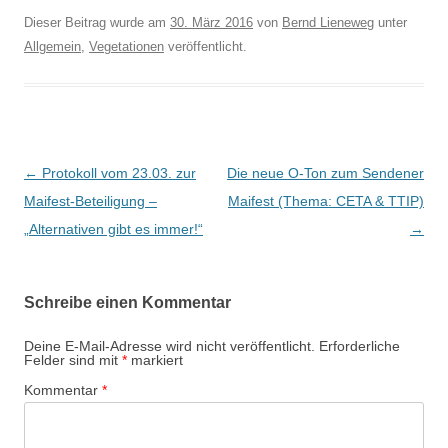
Dieser Beitrag wurde am
30. März 2016
von
Bernd Lieneweg
unter
Allgemein
,
Vegetationen
veröffentlicht.
B
←
Protokoll vom 23.03. zur
Die neue O-Ton zum Sendener
e
Maifest-Beteiligung –
Maifest (Thema: CETA & TTIP)
i
„Alternativen gibt es immer!“
→
t
r
Schreibe einen Kommentar
a
g
Deine E-Mail-Adresse wird nicht veröffentlicht.
Erforderliche
Felder sind mit
*
markiert
s
Kommentar
*
-
N