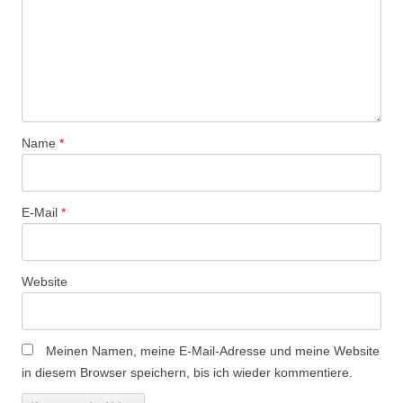
a
v
i
g
a
t
Name
*
i
o
n
E-Mail
*
Website
Meinen Namen, meine E-Mail-Adresse und meine Website
in diesem Browser speichern, bis ich wieder kommentiere.