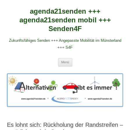
agenda21senden +++
agenda21senden mobil +++
Senden4F
Zukunftsfähiges Senden +++ Angepasste Mobilität im Münsterland
+++ S4F
Zum
Menü
Inhalt
springen
Es lohnt sich: Rückholung der Randstreifen –