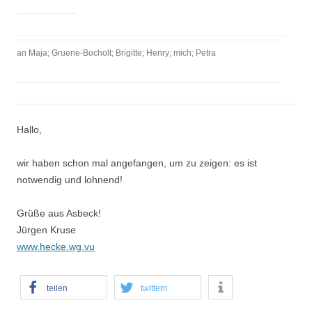
an
Maja
;
Gruene-Bocholt
;
Brigitte
;
Henry
;
mich
;
Petra
Hallo,
wir haben schon mal angefangen, um zu zeigen: es ist
notwendig und lohnend!
Grüße aus Asbeck!
Jürgen Kruse
www.hecke.wg.vu
teilen
twittern