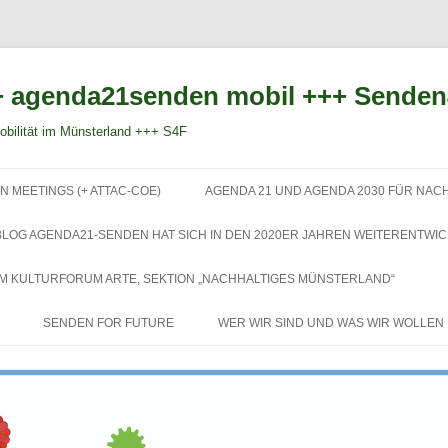
 agenda21senden mobil +++ Sende
bilität im Münsterland +++ S4F
Zum
Inhalt
N MEETINGS (+ ATTAC-COE)
AGENDA 21 UND AGENDA 2030 FÜR NAC
springen
BLOG AGENDA21-SENDEN HAT SICH IN DEN 2020ER JAHREN WEITERENTWIC
EM KULTURFORUM ARTE, SEKTION „NACHHALTIGES MÜNSTERLAND“
SENDEN FOR FUTURE
WER WIR SIND UND WAS WIR WOLLEN