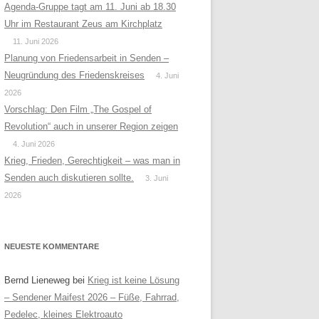
Agenda-Gruppe tagt am 11. Juni ab 18.30
Uhr im Restaurant Zeus am Kirchplatz
11. Juni 2026
Planung von Friedensarbeit in Senden –
Neugründung des Friedenskreises
4. Juni
2026
Vorschlag: Den Film „The Gospel of
Revolution“ auch in unserer Region zeigen
4. Juni 2026
Krieg, Frieden, Gerechtigkeit – was man in
Senden auch diskutieren sollte.
3. Juni
2026
NEUESTE KOMMENTARE
Bernd Lieneweg
bei
Krieg ist keine Lösung
– Sendener Maifest 2026 – Füße, Fahrrad,
Pedelec, kleines Elektroauto