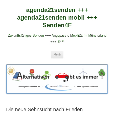
agenda21senden +++
agenda21senden mobil +++
Senden4F
Zukunftsfähiges Senden +++ Angepasste Mobilität im Münsterland
+++ S4F
Zum
Menü
Inhalt
springen
Die neue Sehnsucht nach Frieden