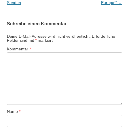
i
Senden
Europa!“
→
t
r
Schreibe einen Kommentar
a
g
Deine E-Mail-Adresse wird nicht veröffentlicht.
Erforderliche
Felder sind mit
*
markiert
s
Kommentar
*
-
N
a
v
i
g
a
t
Name
*
i
o