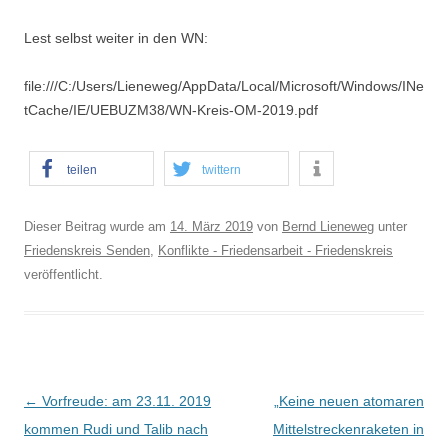
Lest selbst weiter in den WN:
file:///C:/Users/Lieneweg/AppData/Local/Microsoft/Windows/INe
tCache/IE/UEBUZM38/WN-Kreis-OM-2019.pdf
teilen
twittern
Dieser Beitrag wurde am
14. März 2019
von
Bernd Lieneweg
unter
Friedenskreis Senden
,
Konflikte - Friedensarbeit - Friedenskreis
veröffentlicht.
B
←
Vorfreude: am 23.11. 2019
„Keine neuen atomaren
e
kommen Rudi und Talib nach
Mittelstreckenraketen in