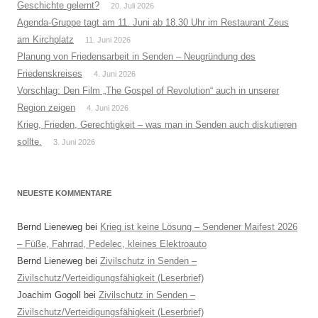
Geschichte gelernt?
20. Juli 2026
Agenda-Gruppe tagt am 11. Juni ab 18.30 Uhr im Restaurant Zeus
am Kirchplatz
11. Juni 2026
Planung von Friedensarbeit in Senden – Neugründung des
Friedenskreises
4. Juni 2026
Vorschlag: Den Film „The Gospel of Revolution“ auch in unserer
Region zeigen
4. Juni 2026
Krieg, Frieden, Gerechtigkeit – was man in Senden auch diskutieren
sollte.
3. Juni 2026
NEUESTE KOMMENTARE
Bernd Lieneweg
bei
Krieg ist keine Lösung – Sendener Maifest 2026
– Füße, Fahrrad, Pedelec, kleines Elektroauto
Bernd Lieneweg
bei
Zivilschutz in Senden –
Zivilschutz/Verteidigungsfähigkeit (Leserbrief)
Joachim Gogoll
bei
Zivilschutz in Senden –
Zivilschutz/Verteidigungsfähigkeit (Leserbrief)